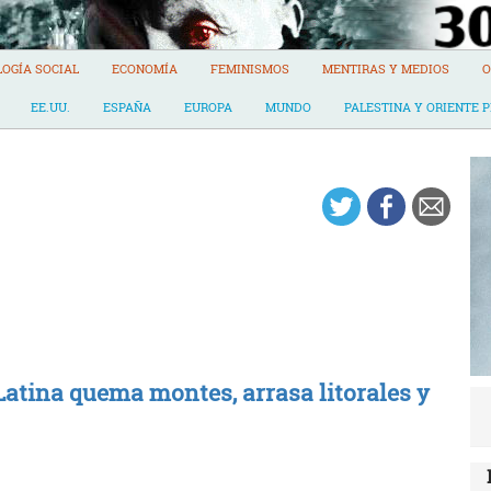
LOGÍA SOCIAL
ECONOMÍA
FEMINISMOS
MENTIRAS Y MEDIOS
O
EE.UU.
ESPAÑA
EUROPA
MUNDO
PALESTINA Y ORIENTE 
atina quema montes, arrasa litorales y