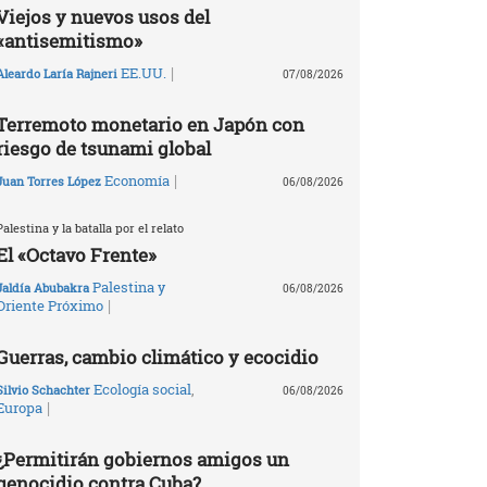
Viejos y nuevos usos del
«antisemitismo»
|
EE.UU.
Aleardo Laría Rajneri
07/08/2026
Terremoto monetario en Japón con
riesgo de tsunami global
|
Economía
Juan Torres López
06/08/2026
Palestina y la batalla por el relato
El «Octavo Frente»
Palestina y
Jaldía Abubakra
06/08/2026
|
Oriente Próximo
Guerras, cambio climático y ecocidio
Ecología social
,
Silvio Schachter
06/08/2026
|
Europa
¿Permitirán gobiernos amigos un
genocidio contra Cuba?