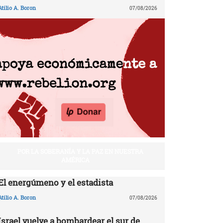
Atilio A. Boron
07/08/2026
POR LA SOBERANÍA Y LA PAZ EN NUESTRA
AMÉRICA
El energúmeno y el estadista
Atilio A. Boron
07/08/2026
Israel vuelve a bombardear el sur de