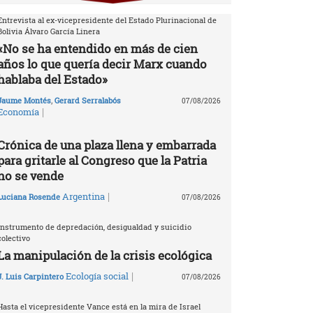
Entrevista al ex-vicepresidente del Estado Plurinacional de
Bolivia Álvaro García Linera
«No se ha entendido en más de cien
años lo que quería decir Marx cuando
hablaba del Estado»
Jaume Montés
,
Gerard Serralabós
07/08/2026
|
Economía
Crónica de una plaza llena y embarrada
para gritarle al Congreso que la Patria
no se vende
|
Argentina
Luciana Rosende
07/08/2026
Instrumento de depredación, desigualdad y suicidio
colectivo
La manipulación de la crisis ecológica
|
Ecología social
J. Luis Carpintero
07/08/2026
Hasta el vicepresidente Vance está en la mira de Israel