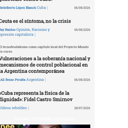
|
Cuba
Hedelberto López Blanch
06/08/2026
Ceuta es el síntoma, no la crisis
Opinión
,
Racismo y
Jay Naidoo
06/08/2026
|
opresión capitalista
El tecnofeudalismo como capítulo local del Proyecto-Mundo
en curso.
Vulneraciones a la soberanía nacional y
mecanismos de control poblacional en
la Argentina contemporánea
|
Argentina
«Ali Reza» Peralta
06/08/2026
«Cuba representa la física de la
dignidad»: Fidel Castro Smirnov
|
Vídeos rebeldes
28/07/2026
RACISMO Y OPRESIÓN CAPITALISTA