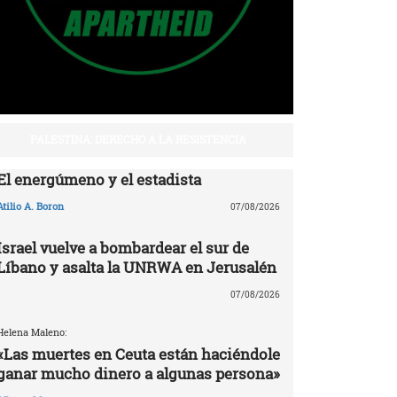
PALESTINA: DERECHO A LA RESISTENCIA
El energúmeno y el estadista
Atilio A. Boron
07/08/2026
Israel vuelve a bombardear el sur de
Líbano y asalta la UNRWA en Jerusalén
07/08/2026
Helena Maleno:
«Las muertes en Ceuta están haciéndole
ganar mucho dinero a algunas persona»