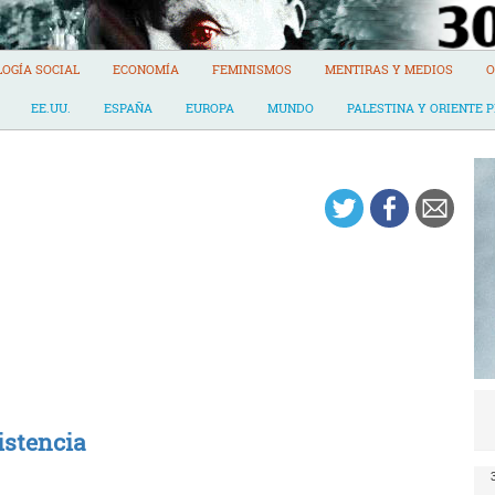
LOGÍA SOCIAL
ECONOMÍA
FEMINISMOS
MENTIRAS Y MEDIOS
O
EE.UU.
ESPAÑA
EUROPA
MUNDO
PALESTINA Y ORIENTE 
sistencia