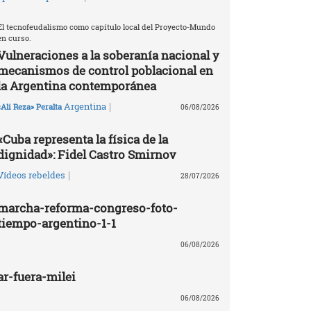
El tecnofeudalismo como capítulo local del Proyecto-Mundo
en curso.
Vulneraciones a la soberanía nacional y
mecanismos de control poblacional en
la Argentina contemporánea
|
Argentina
«Ali Reza» Peralta
06/08/2026
«Cuba representa la física de la
dignidad»: Fidel Castro Smirnov
|
Vídeos rebeldes
28/07/2026
marcha-reforma-congreso-foto-
tiempo-argentino-1-1
06/08/2026
ar-fuera-milei
06/08/2026