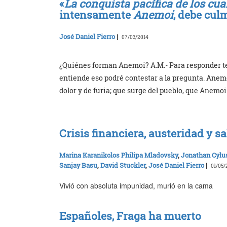
«
La conquista pacífica de los cua
intensamente
Anemoi
, debe cul
José Daniel Fierro
|
07/03/2014
¿Quiénes forman Anemoi? A.M.- Para responder ten
entiende eso podré contestar a la pregunta. Anemo
dolor y de furia; que surge del pueblo, que Anemo
Crisis financiera, austeridad y s
Marina Karanikolos Philipa Mladovsky
,
Jonathan Cylu
Sanjay Basu
,
David Stuckler
,
José Daniel Fierro
|
01/05/
Vivió con absoluta impunidad, murió en la cama
Españoles, Fraga ha muerto