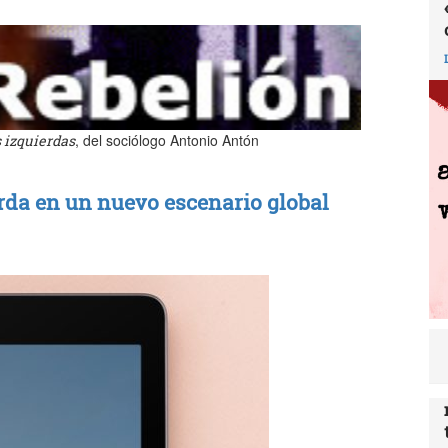
, del sociólogo Antonio Antón
s izquierdas
erda en un nuevo escenario global