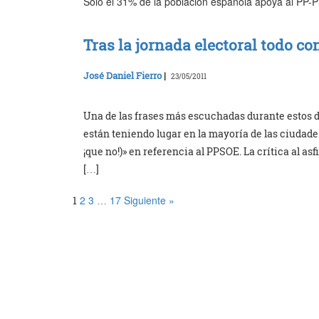
Sólo el 31% de la población española apoya al PP
Tras la jornada electoral todo co
José Daniel Fierro
|
23/05/2011
Una de las frases más escuchadas durante estos d
están teniendo lugar en la mayoría de las ciudades
¡que no!)» en referencia al PPSOE. La crítica al asf
[…]
2
3
17
Siguiente »
1
…