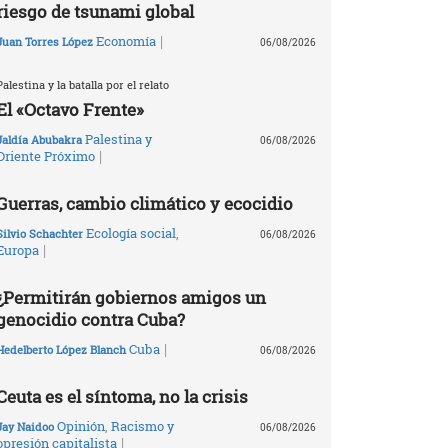
riesgo de tsunami global
|
Economía
Juan Torres López
06/08/2026
Palestina y la batalla por el relato
El «Octavo Frente»
Palestina y
Jaldía Abubakra
06/08/2026
|
Oriente Próximo
Guerras, cambio climático y ecocidio
Ecología social
,
Silvio Schachter
06/08/2026
|
Europa
¿Permitirán gobiernos amigos un
genocidio contra Cuba?
|
Cuba
Hedelberto López Blanch
06/08/2026
Ceuta es el síntoma, no la crisis
Opinión
,
Racismo y
Jay Naidoo
06/08/2026
|
opresión capitalista