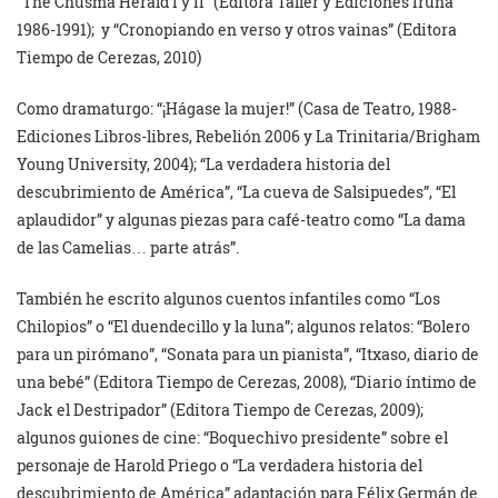
“The Chusma Herald I y II” (Editora Taller y Ediciones Iruña
1986-1991); y “Cronopiando en verso y otros vainas” (Editora
Tiempo de Cerezas, 2010)
Como dramaturgo: “¡Hágase la mujer!” (Casa de Teatro, 1988-
Ediciones Libros-libres, Rebelión 2006 y
La Trinitaria/Brigham
Young University, 2004); “La verdadera historia del
descubrimiento de América”, “La cueva de Salsipuedes”, “El
aplaudidor” y algunas piezas para café-teatro como “La dama
de las Camelias… parte atrás”.
También he escrito algunos cuentos infantiles como “Los
Chilopios” o “El duendecillo y la luna”; algunos relatos: “Bolero
para un pirómano”, “Sonata para un pianista”, “Itxaso, diario de
una bebé” (Editora Tiempo de Cerezas, 2008), “Diario íntimo de
Jack el Destripador” (Editora Tiempo de Cerezas, 2009);
algunos guiones de cine: “Boquechivo presidente” sobre el
personaje de Harold Priego o “La verdadera historia del
descubrimiento de América” adaptación para Félix Germán de