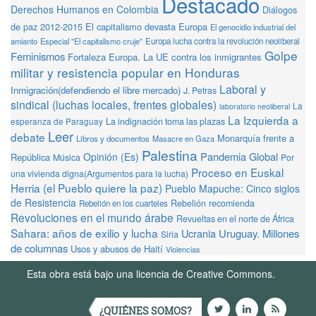
Destacado
Derechos Humanos en Colombia
Diálogos
de paz 2012-2015
El capitalismo devasta Europa
El genocidio industrial del
amianto
Especial "El capitalismo cruje"
Europa lucha contra la revolución neoliberal
Golpe
Feminismos
Fortaleza Europa. La UE contra los inmigrantes
militar y resistencia popular en Honduras
Laboral y
Inmigración(defendiendo el libre mercado)
J. Petras
sindical (luchas locales, frentes globales)
La
laboratorio neoliberal
La Izquierda a
La indignación toma las plazas
esperanza de Paraguay
Leer
debate
Monarquía frente a
Libros y documentos
Masacre en Gaza
Palestina
Pandemia Global
Opinión (Es)
República
Música
Por
Proceso en Euskal
una vivienda digna(Argumentos para la lucha)
Herria (el Pueblo quiere la paz)
Pueblo Mapuche: Cinco siglos
de Resistencia
Rebelión recomienda
Rebelión en los cuarteles
Revoluciones en el mundo árabe
Revueltas en el norte de África
Sahara: años de exilio y lucha
Ucrania
Uruguay. Millones
Siria
de columnas
Usos y abusos de Haití
Violencias
Esta obra está bajo una licencia de Creative Commons.
Términos de Uso
¿QUIÉNES SOMOS?