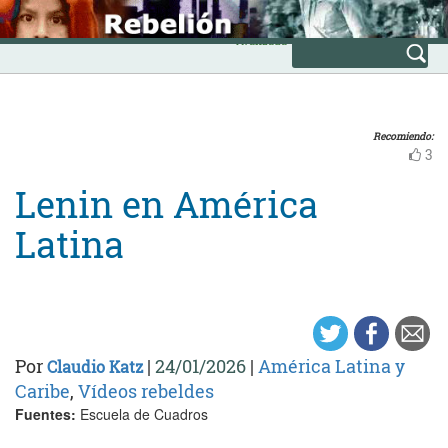
Skip
INICIO
to
Avanzada
content
Recomiendo:
3
Lenin en América
Latina
Por
|
24/01/2026
|
América Latina y
Claudio Katz
Caribe
,
Vídeos rebeldes
Fuentes:
Escuela de Cuadros