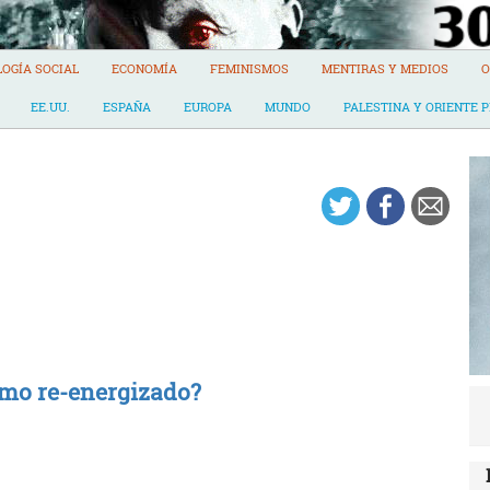
LOGÍA SOCIAL
ECONOMÍA
FEMINISMOS
MENTIRAS Y MEDIOS
O
EE.UU.
ESPAÑA
EUROPA
MUNDO
PALESTINA Y ORIENTE 
smo re-energizado?