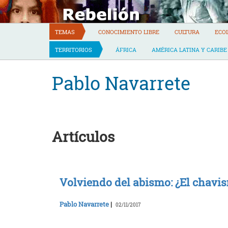
Skip
to
content
TEMAS
CONOCIMIENTO LIBRE
CULTURA
ECO
TERRITORIOS
ÁFRICA
AMÉRICA LATINA Y CARIBE
Pablo Navarrete
Artículos
Volviendo del abismo: ¿El chavi
Pablo Navarrete
|
02/11/2017