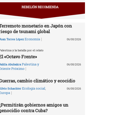
REBELIÓN RECOMIENDA
Terremoto monetario en Japón con
riesgo de tsunami global
|
Economía
Juan Torres López
06/08/2026
Palestina y la batalla por el relato
El «Octavo Frente»
Palestina y
Jaldía Abubakra
06/08/2026
|
Oriente Próximo
Guerras, cambio climático y ecocidio
Ecología social
,
Silvio Schachter
06/08/2026
|
Europa
¿Permitirán gobiernos amigos un
genocidio contra Cuba?