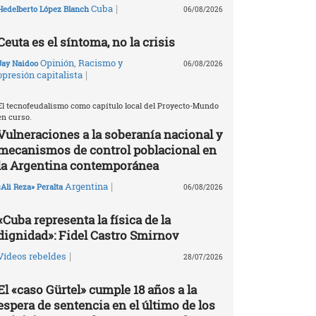
|
Cuba
Hedelberto López Blanch
06/08/2026
Ceuta es el síntoma, no la crisis
Opinión
,
Racismo y
Jay Naidoo
06/08/2026
|
opresión capitalista
El tecnofeudalismo como capítulo local del Proyecto-Mundo
en curso.
Vulneraciones a la soberanía nacional y
mecanismos de control poblacional en
la Argentina contemporánea
|
Argentina
«Ali Reza» Peralta
06/08/2026
«Cuba representa la física de la
dignidad»: Fidel Castro Smirnov
|
Vídeos rebeldes
28/07/2026
El «caso Gürtel» cumple 18 años a la
espera de sentencia en el último de los