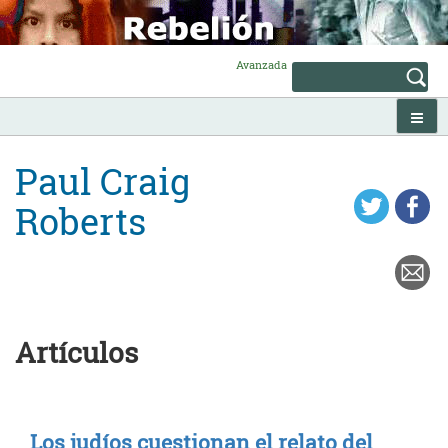
Skip
to
content
Avanzada
Paul Craig
Roberts
Artículos
Los judíos cuestionan el relato del