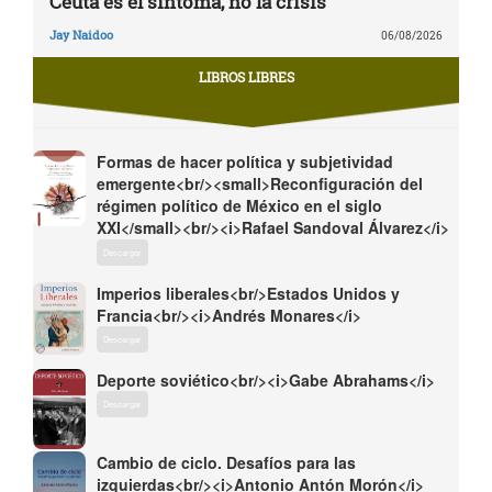
Ceuta es el síntoma, no la crisis
Jay Naidoo
06/08/2026
LIBROS LIBRES
Formas de hacer política y subjetividad
emergente<br/><small>Reconfiguración del
régimen político de México en el siglo
XXI</small><br/><i>Rafael Sandoval Álvarez</i>
Descargar
Imperios liberales<br/>Estados Unidos y
Francia<br/><i>Andrés Monares</i>
Descargar
Deporte soviético<br/><i>Gabe Abrahams</i>
Descargar
Cambio de ciclo. Desafíos para las
izquierdas<br/><i>Antonio Antón Morón</i>