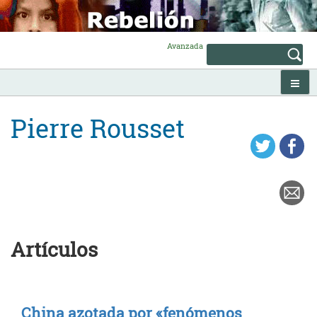
Skip
to
content
Avanzada
Pierre Rousset
Artículos
China azotada por «fenómenos