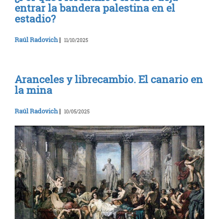
entrar la bandera palestina en el
estadio?
Raúl Radovich
|
11/10/2025
Aranceles y librecambio. El canario en
la mina
Raúl Radovich
|
10/05/2025