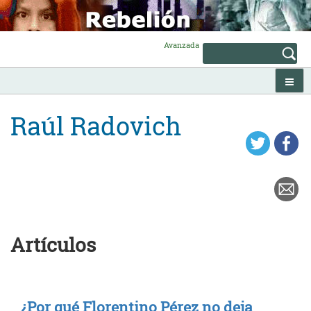
Skip
to
content
Avanzada
Raúl Radovich
Artículos
¿Por qué Florentino Pérez no deja