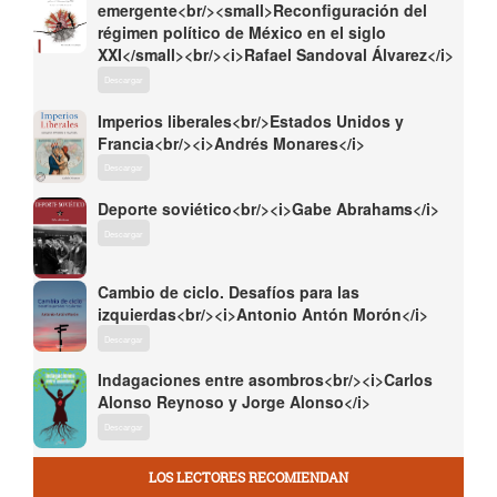
emergente<br/><small>Reconfiguración del
régimen político de México en el siglo
XXI</small><br/><i>Rafael Sandoval Álvarez</i>
Descargar
Imperios liberales<br/>Estados Unidos y
Francia<br/><i>Andrés Monares</i>
Descargar
Deporte soviético<br/><i>Gabe Abrahams</i>
Descargar
Cambio de ciclo. Desafíos para las
izquierdas<br/><i>Antonio Antón Morón</i>
Descargar
Indagaciones entre asombros<br/><i>Carlos
Alonso Reynoso y Jorge Alonso</i>
Descargar
LOS LECTORES RECOMIENDAN