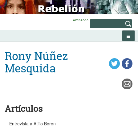
Skip
to
content
Avanzada
Rony Núñez
Mesquida
Artículos
Entrevista a Atilio Boron