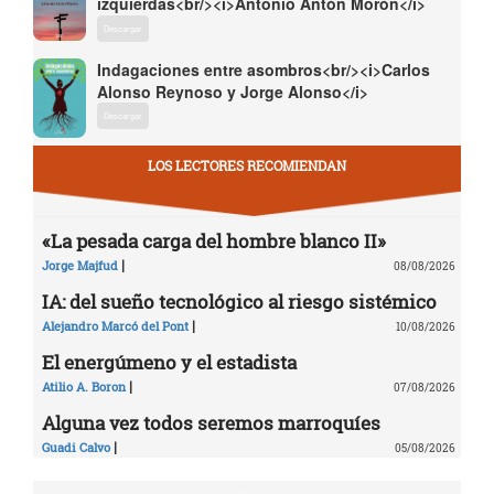
izquierdas<br/><i>Antonio Antón Morón</i>
Descargar
Indagaciones entre asombros<br/><i>Carlos
Alonso Reynoso y Jorge Alonso</i>
Descargar
LOS LECTORES RECOMIENDAN
«La pesada carga del hombre blanco II»
|
Jorge Majfud
08/08/2026
IA: del sueño tecnológico al riesgo sistémico
|
Alejandro Marcó del Pont
10/08/2026
El energúmeno y el estadista
|
Atilio A. Boron
07/08/2026
Alguna vez todos seremos marroquíes
|
Guadi Calvo
05/08/2026