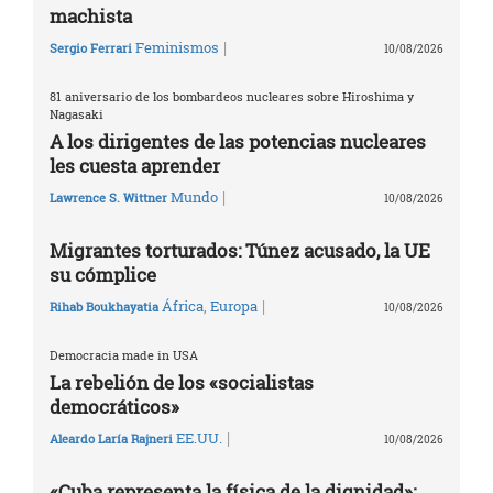
machista
|
Feminismos
Sergio Ferrari
10/08/2026
81 aniversario de los bombardeos nucleares sobre Hiroshima y
Nagasaki
A los dirigentes de las potencias nucleares
les cuesta aprender
|
Mundo
Lawrence S. Wittner
10/08/2026
Migrantes torturados: Túnez acusado, la UE
su cómplice
|
África
,
Europa
Rihab Boukhayatia
10/08/2026
Democracia made in USA
La rebelión de los «socialistas
democráticos»
|
EE.UU.
Aleardo Laría Rajneri
10/08/2026
«Cuba representa la física de la dignidad»: