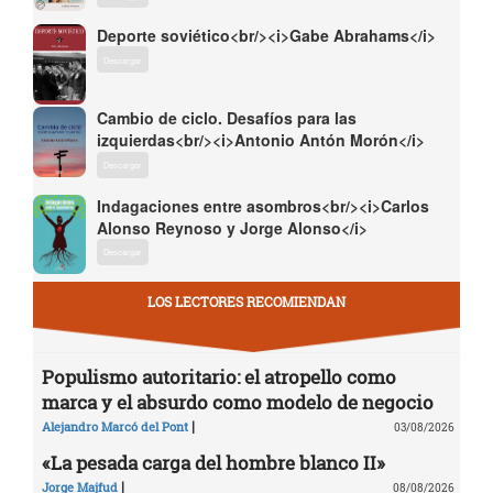
Deporte soviético<br/><i>Gabe Abrahams</i>
Descargar
Cambio de ciclo. Desafíos para las
izquierdas<br/><i>Antonio Antón Morón</i>
Descargar
Indagaciones entre asombros<br/><i>Carlos
Alonso Reynoso y Jorge Alonso</i>
Descargar
LOS LECTORES RECOMIENDAN
Populismo autoritario: el atropello como
marca y el absurdo como modelo de negocio
|
Alejandro Marcó del Pont
03/08/2026
«La pesada carga del hombre blanco II»
|
Jorge Majfud
08/08/2026