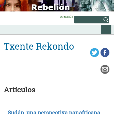
Skip
to
content
Avanzada
Txente Rekondo
Artículos
Sudán, una perspectiva panafricana