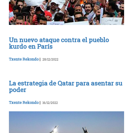
Un nuevo ataque contra el pueblo
kurdo en París
Txente Rekondo
|
28/12/2022
La estrategia de Qatar para asentar su
poder
Txente Rekondo
|
16/12/2022