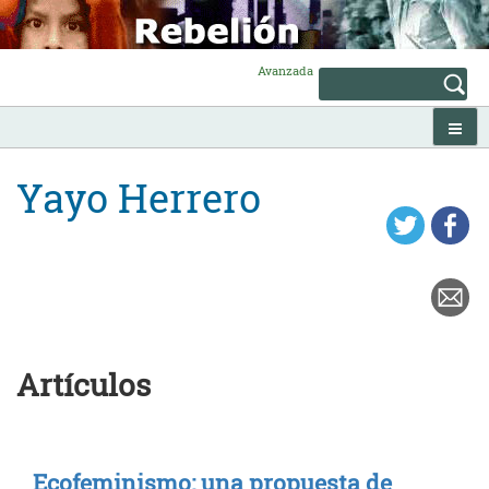
Skip
to
content
Avanzada
Yayo Herrero
Artículos
Ecofeminismo: una propuesta de