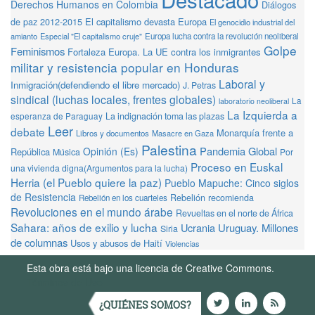
Derechos Humanos en Colombia
Diálogos
de paz 2012-2015
El capitalismo devasta Europa
El genocidio industrial del
amianto
Especial "El capitalismo cruje"
Europa lucha contra la revolución neoliberal
Golpe
Feminismos
Fortaleza Europa. La UE contra los inmigrantes
militar y resistencia popular en Honduras
Laboral y
Inmigración(defendiendo el libre mercado)
J. Petras
sindical (luchas locales, frentes globales)
La
laboratorio neoliberal
La Izquierda a
La indignación toma las plazas
esperanza de Paraguay
Leer
debate
Monarquía frente a
Libros y documentos
Masacre en Gaza
Palestina
Pandemia Global
Opinión (Es)
República
Música
Por
Proceso en Euskal
una vivienda digna(Argumentos para la lucha)
Herria (el Pueblo quiere la paz)
Pueblo Mapuche: Cinco siglos
de Resistencia
Rebelión recomienda
Rebelión en los cuarteles
Revoluciones en el mundo árabe
Revueltas en el norte de África
Sahara: años de exilio y lucha
Ucrania
Uruguay. Millones
Siria
de columnas
Usos y abusos de Haití
Violencias
Esta obra está bajo una licencia de Creative Commons.
Términos de Uso
¿QUIÉNES SOMOS?