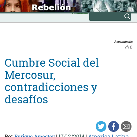
Skip
INICIO
to
Avanzada
content
Recomiendo:
0
Cumbre Social del
Mercosur,
contradicciones y
desafíos
Por
|
17/12/2014
|
América Latina
Enrique Amestoy