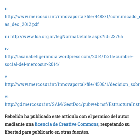
ii
http://www.mercosur.int/innovaportal/file/4488/1/comunicado_
as_dec_2012.pdf
iii
http://www.loa.org.ar/legNormaDetalle.aspx?id=23765
iv
http://lasanabeligerancia.wordpress.com/2014/12/15/cumbre-
social-del-mercosur-2014/
v
http://www.mercosur.int/innovaportal/file/4506/1/decision_sob
vi
http://gd.mercosur.int/SAM/GestDoc/pubweb.nsf/EstructuraIns
Rebelión ha publicado este artículo con el permiso del autor
mediante una
licencia de Creative Commons
, respetando su
libertad para publicarlo en otras fuentes.