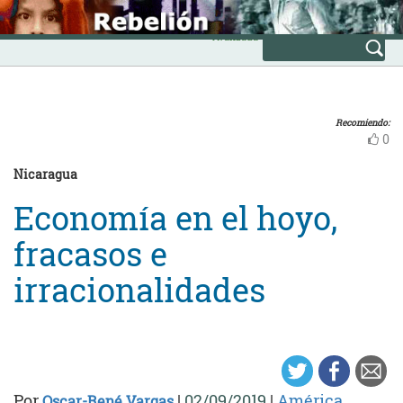
Skip
INICIO
to
Avanzada
content
Recomiendo:
0
Nicaragua
Economía en el hoyo,
fracasos e
irracionalidades
Por
|
02/09/2019
|
América
Oscar-René Vargas