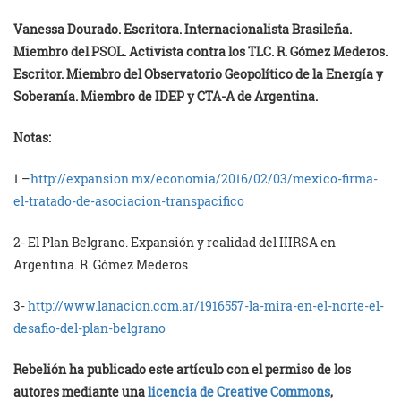
Vanessa Dourado. Escritora. Internacionalista Brasileña.
Miembro del PSOL. Activista contra los TLC. R. Gómez Mederos.
Escritor. Miembro del Observatorio Geopolítico de la Energía y
Soberanía. Miembro de IDEP y CTA-A de Argentina.
Notas:
1 –
http://expansion.mx/economia/
2016/02/03/mexico-firma-
el-
tratado-de-asociacion-
transpacifico
2- El Plan Belgrano. Expansión y realidad del IIIRSA en
Argentina. R. Gómez Mederos
3-
http://www.lanacion.com.ar/
1916557-la-mira-en-el-norte-
el-
desafio-del-plan-belgrano
Rebelión ha publicado este artículo con el permiso de los
autores mediante una
licencia de Creative Commons
,