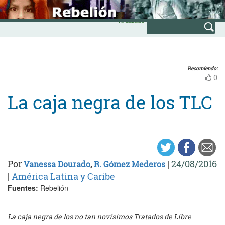
Skip
INICIO
to
Avanzada
content
Recomiendo:
0
La caja negra de los TLC
Por
|
24/08/2016
Vanessa Dourado
,
R. Gómez Mederos
|
América Latina y Caribe
Fuentes:
Rebelión
La caja negra de los no tan novísimos Tratados de Libre