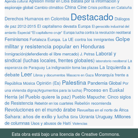
Batalla por la información y
Agresión militar en Libia
Agenda cultural
Cine
China
espionaje global
Cambio climático
Crisis política en Cataluña
Destacado
Derechos Humanos en Colombia
Diálogos
de paz 2012-2015
El capitalismo devasta Europa
El genocidio industrial del
amianto
Especial "El capitalismo cruje"
Europa lucha contra la revolución neoliberal
Golpe
Feminismos
Fortaleza Europa. La UE contra los inmigrantes
militar y resistencia popular en Honduras
Laboral y
Inmigración(defendiendo el libre mercado)
J. Petras
sindical (luchas locales, frentes globales)
La
laboratorio neoliberal
La Izquierda a
La indignación toma las plazas
esperanza de Paraguay
Leer
debate
Monarquía frente a
Libros y documentos
Masacre en Gaza
Palestina
Pandemia Global
Opinión (Es)
República
Música
Por
Proceso en Euskal
una vivienda digna(Argumentos para la lucha)
Herria (el Pueblo quiere la paz)
Pueblo Mapuche: Cinco siglos
de Resistencia
Rebelión recomienda
Rebelión en los cuarteles
Revoluciones en el mundo árabe
Revueltas en el norte de África
Sahara: años de exilio y lucha
Ucrania
Uruguay. Millones
Siria
de columnas
Usos y abusos de Haití
Violencias
Esta obra está bajo una licencia de Creative Commons.