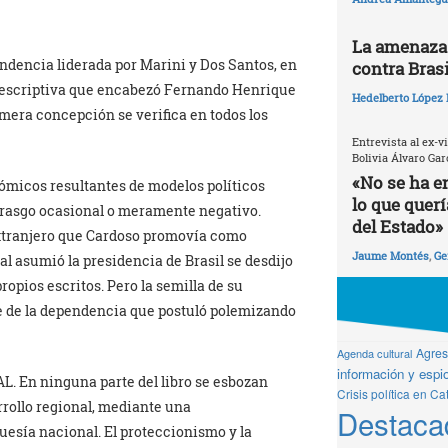
La amenaza 
endencia liderada por Marini y Dos Santos, en
contra Brasi
 descriptiva que encabezó Fernando Henrique
Hedelberto López 
imera concepción se verifica en todos los
Entrevista al ex-v
Bolivia Álvaro Gar
«No se ha e
nómicos resultantes de modelos políticos
lo que quer
 rasgo ocasional o meramente negativo.
del Estado»
extranjero que Cardoso promovía como
Jaume Montés
,
Ge
al asumió la presidencia de Brasil se desdijo
ropios escritos. Pero la semilla de su
je de la dependencia que postuló polemizando
Agresi
Agenda cultural
información y espio
AL. En ninguna parte del libro se esbozan
Crisis política en Ca
rrollo regional, mediante una
Destaca
uesía nacional. El proteccionismo y la