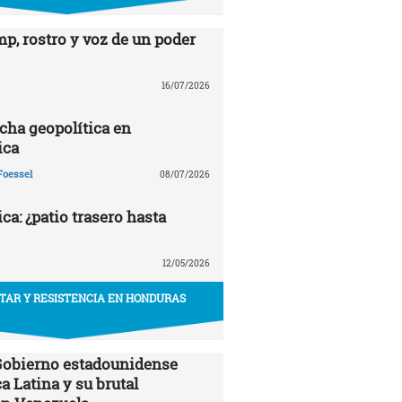
p, rostro y voz de un poder
16/07/2026
echa geopolítica en
ica
Foessel
08/07/2026
a: ¿patio trasero hasta
12/05/2026
ITAR Y RESISTENCIA EN HONDURAS
 Gobierno estadounidense
a Latina y su brutal