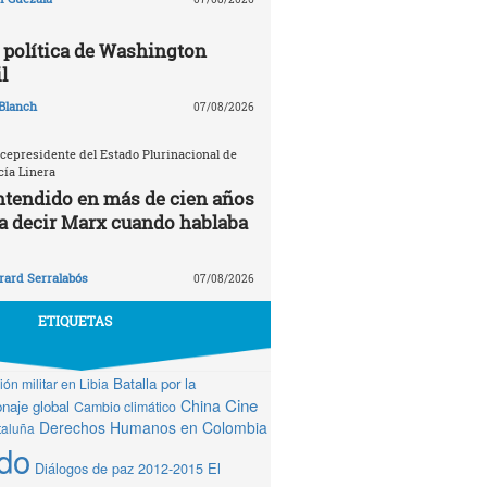
política de Washington
l
Blanch
07/08/2026
icepresidente del Estado Plurinacional de
cía Linera
ntendido en más de cien años
ía decir Marx cuando hablaba
rard Serralabós
07/08/2026
ETIQUETAS
Batalla por la
ón militar en Libia
Cine
China
naje global
Cambio climático
Derechos Humanos en Colombia
taluña
do
Diálogos de paz 2012-2015
El