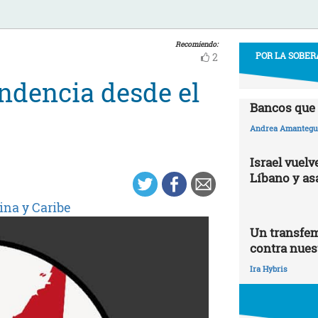
Recomiendo:
POR LA SOBER
2
endencia desde el
Bancos que 
Andrea Amantegui
Israel vuelv
Líbano y as
ina y Caribe
Un transfem
contra nues
Ira Hybris