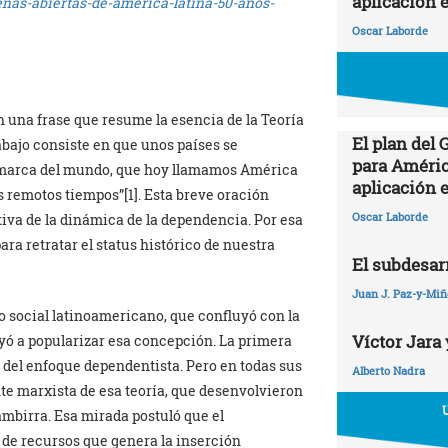
aplicación 
venas-abiertas-de-america-latina-50-anos-
Oscar Laborde
una frase que resume la esencia de la Teoría
El plan del
abajo consiste en que unos países se
para Améric
comarca del mundo, que hoy llamamos América
aplicación 
os remotos tiempos”[1]. Esta breve oración
Oscar Laborde
iva de la dinámica de la dependencia. Por esa
ara retratar el status histórico de nuestra
El subdesarr
Juan J. Paz-y-Mi
to social latinoamericano, que confluyó con la
Víctor Jara 
uyó a popularizar esa concepción. La primera
l del enfoque dependentista. Pero en todas sus
Alberto Nadra
nte marxista de esa teoría, que desenvolvieron
mbirra. Esa mirada postuló que el
 de recursos que genera la inserción