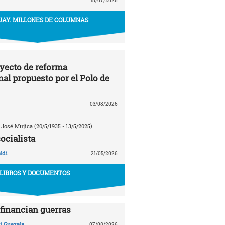
18/07/2026
AY. MILLONES DE COLUMNAS
oyecto de reforma
nal propuesto por el Polo de
03/08/2026
 José Mujica (20/5/1935 - 13/5/2025)
ocialista
ldi
21/05/2026
LIBROS Y DOCUMENTOS
financian guerras
 Guezala
07/08/2026