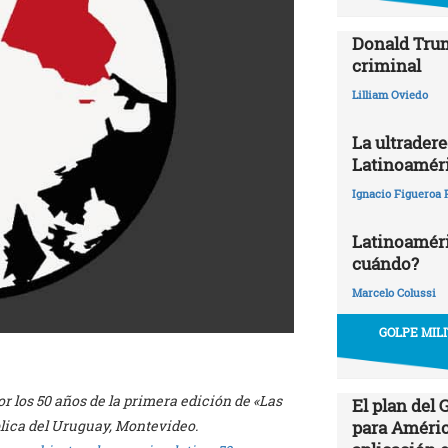
Donald Trum
criminal
Lilliam Oviedo
La ultrader
Latinoamér
Ignacio Figueroa 
Latinoaméric
cuándo?
Marcelo Colussi
GOLPE MIL
 los 50 años de la primera edición de «Las
El plan del
blica del Uruguay, Montevideo.
para Améric