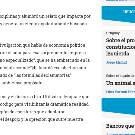
.
URUGU
ciplinas y alumbró un relato que impacta por
or y genera un efecto explícitamente buscado
Uruguay
Sobre el pr
 divulgación que hable de economía política
constitucio
to arrollador para esa sorprendente empresa.
Izquierda
no especializado”, que se ha embarcado en la
Jorge Majfud
oficial esconde”[4]. Abordó ese objetivo con
iado de “las fórmulas declamatorias”.
Sobre el legado de
Un animal s
 ambicioso propósito.
Líber Borroni Rina
o y el discurso frío. Utilizó un lenguaje que
código para visibilizar la dramática realidad
egión de escritores que adoptaron,
el despojo y la opresión que sufre nuestra
Bancos que 
Andrea Amantegui