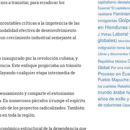
capitalismo devast
os a transitar, para erradicar los
Especial "El capitalism
Feminis
neoliberal
Golpe
inmigrantes
ncontables críticas a la impotencia de las
en Honduras
 modalidad efectiva de desenvolvimiento
Laboral 
J. Petras
 un crecimiento industrial semejante al
globales)
laborator
indignación toma la
Libros y documentos
o inaugurado por la revolución cubana, y
O
República
Música
encia. Este enfoque propiciaba un tránsito
Global
Por una viv
oslayando cualquier etapa intermedia de
Proceso en Eusk
Pueblo Mapuche: 
Rebeli
los cuarteles
mundo árabe
Re
 pensamiento y comparte el entusiasmo
años de exilio y
na. En numerosos párrafos irrumpe el espíritu
de columnas
Usos
iunfo de los proyectos radicalizados. También
s en toda la región.
económico estructural de la dependencia que