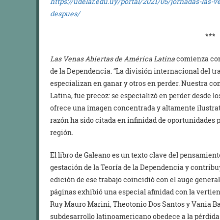
https://udelar.edu.uy/portal/2021/05/jornadas-las-
despues/
***
Las Venas Abiertas de América Latina
comienza con 
de la Dependencia. “La división internacional del tr
especializan en ganar y otros en perder. Nuestra 
Latina, fue precoz: se especializó en perder desde l
ofrece una imagen concentrada y altamente ilustrat
razón ha sido citada en infinidad de oportunidades p
región.
El libro de Galeano es un texto clave del pensamien
gestación de la Teoría de la Dependencia y contrib
edición de ese trabajo coincidió con el auge genera
páginas exhibió una especial afinidad con la vertie
Ruy Mauro Marini, Theotonio Dos Santos y Vania Ba
subdesarrollo latinoamericano obedece a la pérdida