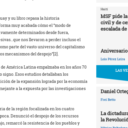
Haití
MSF pide la
y y su libro repasa la historia
civil y de c
n forma muy acabada cómo el “modo de
escalada de
sivamente determinados desde fuera,
ivas…que nos llevaron a perder incluso el
mo parte del vasto universo del capitalismo
Aniversario
 los mecanismos del despojo”[2].
Lois Pérez Leira
o de América Latina empalmaba en los años 70
LAS VE
 signo. Esos estudios detallaban los
ición de la expansión lograda por la economía
ejante a la expuesta por las investigaciones
Daniel Orte
Frei Betto
ia de la región focalizada en los cuatro
La dictadur
oca. Denunció el despojo de los recursos
la Revoluci
ajo, remarcó la resistencia de los pueblos y
Mónica Baltodano