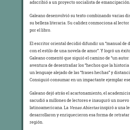
adscribió a un proyecto socialista de emancipación
Galeano desenvolvió su texto combinando varias dis
su belleza literaria. Su calidez conmociona al lect
por el libro.
El escritor oriental decidió difundir un “manual de
con el estilo de una novela de amor”. Y logró un éxi
Galeano comentó que siguió el camino de “un autor 
aventura de desentrañar los “hechos que la historia 
un lenguaje alejado de las “frases hechas” y distanc
Consiguió consumar en un impactante ejemplar ese
Galeano dejó atrás el acartonamiento, el academicism
sacudió a millones de lectores e inauguró un nuevo 
latinoamericana. La
Venas Abiertas
inspiró a una l
desarrollaron y enriquecieron esa forma de retratar 
región.