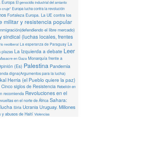
a Europa
El genocidio industrial del amianto
o cruje"
Europa lucha contra la revolución
mos
Fortaleza Europa. La UE contra los
 militar y resistencia popular
Inmigración(defendiendo el libre mercado)
y sindical (luchas locales, frentes
La
La esperanza de Paraguay
io neoliberal
Leer
La Izquierda a debate
s plazas
Monarquía frente a
Masacre en Gaza
Palestina
Pandemia
pinión (Es)
ienda digna(Argumentos para la lucha)
al Herria (el Pueblo quiere la paz)
Cinco siglos de Resistencia
Rebelión en
Revoluciones en el
ón recomienda
Sahara:
vueltas en el norte de África
 lucha
Ucrania
Uruguay. Millones
Siria
 y abusos de Haití
Violencias