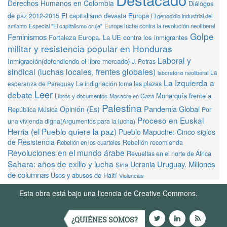
Derechos Humanos en Colombia
Diálogos
de paz 2012-2015
El capitalismo devasta Europa
El genocidio industrial del
amianto
Especial "El capitalismo cruje"
Europa lucha contra la revolución neoliberal
Golpe
Feminismos
Fortaleza Europa. La UE contra los inmigrantes
militar y resistencia popular en Honduras
Laboral y
Inmigración(defendiendo el libre mercado)
J. Petras
sindical (luchas locales, frentes globales)
La
laboratorio neoliberal
La Izquierda a
La indignación toma las plazas
esperanza de Paraguay
Leer
debate
Monarquía frente a
Libros y documentos
Masacre en Gaza
Palestina
Pandemia Global
Opinión (Es)
República
Música
Por
Proceso en Euskal
una vivienda digna(Argumentos para la lucha)
Herria (el Pueblo quiere la paz)
Pueblo Mapuche: Cinco siglos
de Resistencia
Rebelión recomienda
Rebelión en los cuarteles
Revoluciones en el mundo árabe
Revueltas en el norte de África
Sahara: años de exilio y lucha
Ucrania
Uruguay. Millones
Siria
de columnas
Usos y abusos de Haití
Violencias
Esta obra está bajo una licencia de Creative Commons.
Términos de Uso
¿QUIÉNES SOMOS?