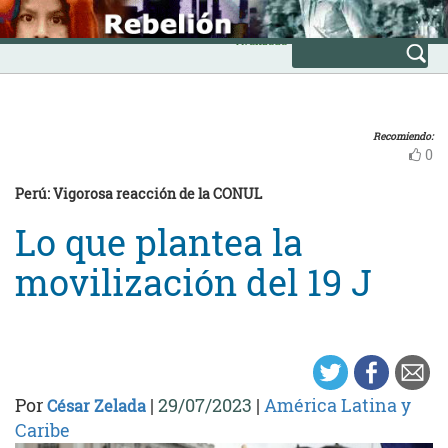
Skip
INICIO
to
Avanzada
content
Recomiendo:
0
Perú: Vigorosa reacción de la CONUL
Lo que plantea la
movilización del 19 J
Por
|
29/07/2023
|
América Latina y
César Zelada
Caribe