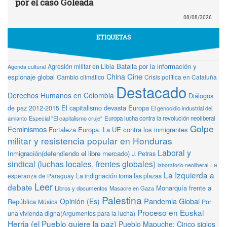
por el caso Goleada
08/08/2026
ETIQUETAS
Batalla por la información y
Agresión militar en Libia
Agenda cultural
Cine
China
espionaje global
Cambio climático
Crisis política en Cataluña
Destacado
Derechos Humanos en Colombia
Diálogos
de paz 2012-2015
El capitalismo devasta Europa
El genocidio industrial del
amianto
Especial "El capitalismo cruje"
Europa lucha contra la revolución neoliberal
Golpe
Feminismos
Fortaleza Europa. La UE contra los inmigrantes
militar y resistencia popular en Honduras
Laboral y
Inmigración(defendiendo el libre mercado)
J. Petras
sindical (luchas locales, frentes globales)
La
laboratorio neoliberal
La Izquierda a
La indignación toma las plazas
esperanza de Paraguay
Leer
debate
Monarquía frente a
Libros y documentos
Masacre en Gaza
Palestina
Pandemia Global
Opinión (Es)
República
Música
Por
Proceso en Euskal
una vivienda digna(Argumentos para la lucha)
Herria (el Pueblo quiere la paz)
Pueblo Mapuche: Cinco siglos