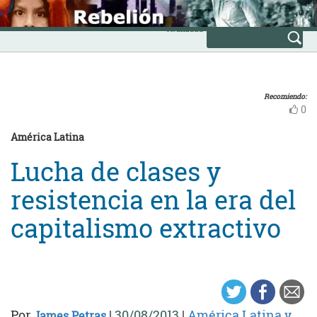
Skip
INICIO
to
Avanzada
content
Recomiendo:
0
América Latina
Lucha de clases y
resistencia en la era del
capitalismo extractivo
Por
|
30/08/2013
|
América Latina y
James Petras