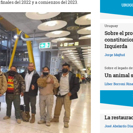
inales del 2022 y a comienzos del 2023.
URUGU
Uruguay
Sobre el pr
constitucio
Izquierda
Jorge Majfud
Sobre el legado de
Un animal s
Líber Borroni Rina
La restaura
José Abelardo Dia