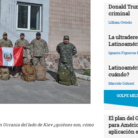
Donald Trum
criminal
Lilliam Oviedo
La ultrader
Latinoamér
Ignacio Figueroa 
Latinoaméric
cuándo?
Marcelo Colussi
GOLPE MIL
El plan del
para Améric
 Ucrania del lado de Kiev ¿quiénes son, cómo
aplicación 