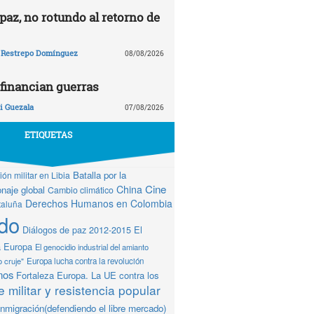
paz, no rotundo al retorno de
 Restrepo Domínguez
08/08/2026
financian guerras
 Guezala
07/08/2026
ETIQUETAS
Batalla por la
ón militar en Libia
Cine
China
naje global
Cambio climático
Derechos Humanos en Colombia
taluña
do
Diálogos de paz 2012-2015
El
a Europa
El genocidio industrial del amianto
o cruje"
Europa lucha contra la revolución
mos
Fortaleza Europa. La UE contra los
 militar y resistencia popular
Inmigración(defendiendo el libre mercado)