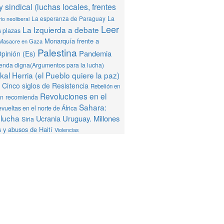
y sindical (luchas locales, frentes
La
La esperanza de Paraguay
io neoliberal
Leer
La Izquierda a debate
s plazas
Monarquía frente a
Masacre en Gaza
Palestina
Pandemia
pinión (Es)
ienda digna(Argumentos para la lucha)
al Herria (el Pueblo quiere la paz)
Cinco siglos de Resistencia
Rebelión en
Revoluciones en el
ón recomienda
Sahara:
vueltas en el norte de África
 lucha
Ucrania
Uruguay. Millones
Siria
 y abusos de Haití
Violencias