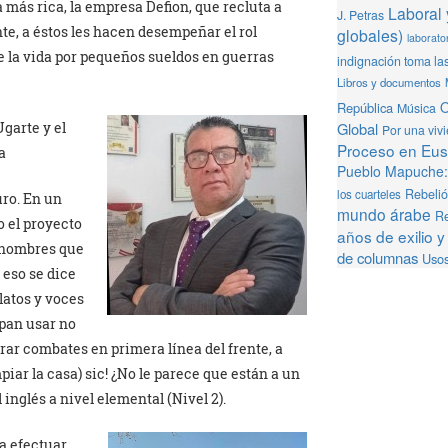
ás rica, la empresa Defion, que recluta a
Laboral 
J. Petras
e, a éstos les hacen desempeñar el rol
globales)
laborator
e la vida por pequeños sueldos en guerras
indignación toma la
Libros y documentos
O
República
Música
Global
garte y el
Por una viv
Proceso en Eusk
a
Pueblo Mapuche: 
Rebeli
los cuarteles
uro. En un
mundo árabe
Re
o el proyecto
años de exilio y
 hombres que
de columnas
Usos
 eso se dice
latos y voces
epan usar no
ar combates en primera línea del frente, a
piar la casa) sic! ¿No le parece que están a un
inglés a nivel elemental (Nivel 2).
a efectuar