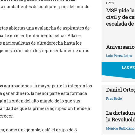
Haití
r a combatientes de cualquier país del mundo
MSF pide la
civil y de c
escalada de
rtas abiertas una avalancha de aspirantes de
parte en el enfrentamiento bélico. Allá se
s nacionalistas de ultraderecha hasta los
Aniversario
ejemos a un lado a los representantes de otras
Lois Pérez Leira
LAS VE
os agrupaciones, la mayor parte la integran los
Daniel Orte
ra ganar dinero, la menor parte está formada
Frei Betto
gún la orden del alto mando de lo que sus
laridad de que la primera agrupación tiende a
La dictadur
 crecer.
la Revoluci
Mónica Baltodano
Acá, como un ejemplo, está el grupo de 8