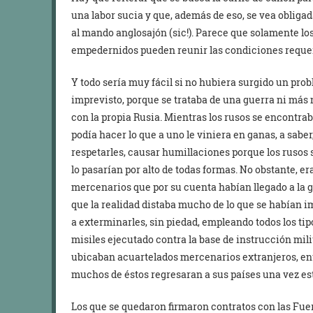
una labor sucia y que, además de eso, se vea obliga
al mando anglosajón (sic!). Parece que solamente lo
empedernidos pueden reunir las condiciones reque
Y todo sería muy fácil si no hubiera surgido un pro
imprevisto, porque se trataba de una guerra ni más
con la propia Rusia. Mientras los rusos se encontrab
podía hacer lo que a uno le viniera en ganas, a saber
respetarles, causar humillaciones porque los ruso
lo pasarían por alto de todas formas. No obstante, e
mercenarios que por su cuenta habían llegado a la 
que la realidad distaba mucho de lo que se habían 
a exterminarles, sin piedad, empleando todos los ti
misiles ejecutado contra la base de instrucción mili
ubicaban acuartelados mercenarios extranjeros, ent
muchos de éstos regresaran a sus países una vez est
Los que se quedaron firmaron contratos con las Fue