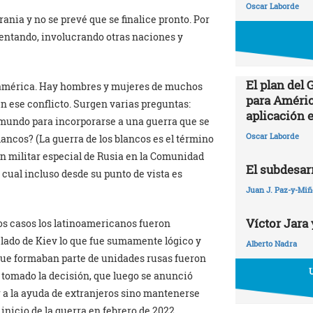
Oscar Laborde
nia y no se prevé que se finalice pronto. Por
mentando, involucrando otras naciones y
El plan del
noamérica. Hay hombres y mujeres de muchos
para Améric
en ese conflicto. Surgen varias preguntas:
aplicación 
el mundo para incorporarse a una guerra que se
Oscar Laborde
lancos? (La guerra de los blancos es el término
n militar especial de Rusia en la Comunidad
El subdesarr
 cual incluso desde su punto de vista es
Juan J. Paz-y-Mi
Víctor Jara 
os casos los latinoamericanos fueron
lado de Kiev lo que fue sumamente lógico y
Alberto Nadra
 que formaban parte de unidades rusas fueron
 tomado la decisión, que luego se anunció
r a la ayuda de extranjeros sino mantenerse
 inicio de la guerra en febrero de 2022