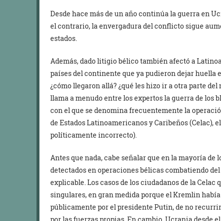
Desde hace más de un año continúa la guerra en Ucra
el contrario, la envergadura del conflicto sigue au
estados.
Además, dado litigio bélico también afectó a Lati
países del continente que ya pudieron dejar huella 
¿cómo llegaron allá? ¿qué les hizo ir a otra parte d
llama a menudo entre los expertos la guerra de los b
con el que se denomina frecuentemente la operació
de Estados Latinoamericanos y Caribeños (Celac), el
políticamente incorrecto).
Antes que nada, cabe señalar que en la mayoría de l
detectados en operaciones bélicas combatiendo del 
explicable. Los casos de los ciudadanos de la Celac
singulares, en gran medida porque el Kremlin había
públicamente por el presidente Putin, de no recurri
por las fuerzas propias. En cambio, Ucrania desde el