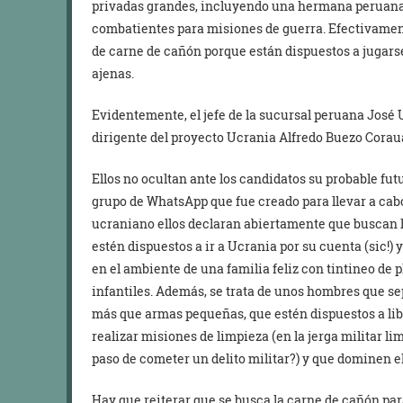
privadas grandes, incluyendo una hermana peruana m
combatientes para misiones de guerra. Efectivament
de carne de cañón porque están dispuestos a jugars
ajenas.
Evidentemente, el jefe de la sucursal peruana José U
dirigente del proyecto Ucrania Alfredo Buezo Corau
Ellos no ocultan ante los candidatos su probable fut
grupo de WhatsApp que fue creado para llevar a cab
ucraniano ellos declaran abiertamente que buscan
estén dispuestos a ir a Ucrania por su cuenta (sic!) y
en el ambiente de una familia feliz con tintineo de p
infantiles. Además, se trata de unos hombres que s
más que armas pequeñas, que estén dispuestos a libr
realizar misiones de limpieza (en la jerga militar lim
paso de cometer un delito militar?) y que dominen el 
Hay que reiterar que se busca la carne de cañón par