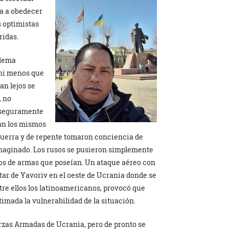
da a obedecer
s optimistas
ridas.
blema
 ni menos que
an lejos se
, no
s seguramente
ran los mismos
guerra y de repente tomaron conciencia de
imaginado. Los rusos se pusieron simplemente
pos de armas que poseían. Un ataque aéreo con
tar de Yavoriv en el oeste de Ucrania donde se
re ellos los latinoamericanos, provocó que
imada la vulnerabilidad de la situación.
rzas Armadas de Ucrania, pero de pronto se