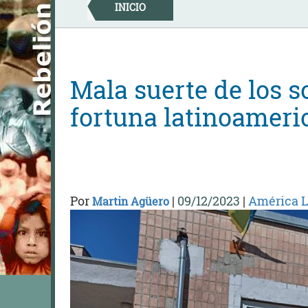
Skip
INICIO
to
content
Mala suerte de los s
fortuna latinoameri
Por
|
09/12/2023
|
América L
Martin Agüero