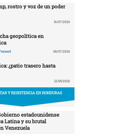
p, rostro y voz de un poder
16/07/2026
echa geopolítica en
ica
Foessel
08/07/2026
a: ¿patio trasero hasta
12/05/2026
ITAR Y RESISTENCIA EN HONDURAS
 Gobierno estadounidense
a Latina y su brutal
en Venezuela