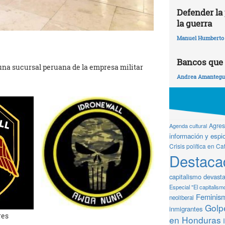
Defender la 
la guerra
Manuel Humberto
Bancos que 
una sucursal peruana de la empresa militar
Andrea Amantegui
Agresi
Agenda cultural
información y espio
Crisis política en Ca
Destaca
capitalismo devast
Especial "El capitalism
Feminis
neoliberal
Golpe
inmigrantes
res
en Honduras