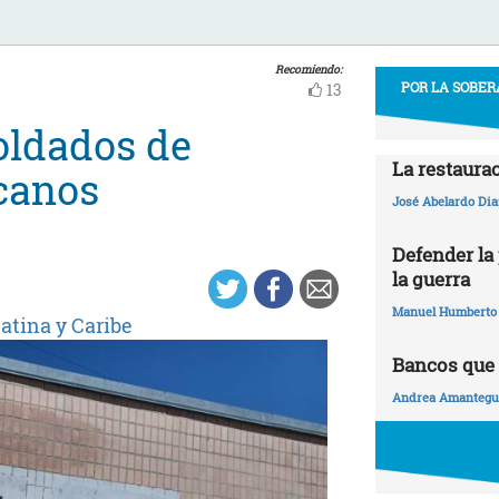
Recomiendo:
POR LA SOBER
13
oldados de
La restaura
canos
José Abelardo Dia
Defender la 
la guerra
Manuel Humberto
atina y Caribe
Bancos que 
Andrea Amantegui