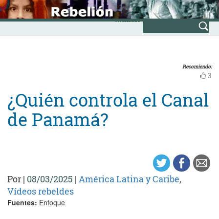
Skip
INICIO
to
Avanzada
content
Recomiendo:
3
¿Quién controla el Canal
de Panamá?
Por
|
08/03/2025
|
América Latina y Caribe
,
Vídeos rebeldes
Fuentes:
Enfoque