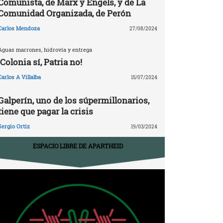
Comunista, de Marx y Engels, y de La
Comunidad Organizada, de Perón
Carlos Mendoza
27/08/2024
Aguas marrones, hidrovía y entrega
¡Colonia sí, Patria no!
Carlos A Villalba
15/07/2024
Galperín, uno de los súpermillonarios,
tiene que pagar la crisis
Sergio Ortiz
19/03/2024
ESPACIO LIBRE DE APARTHEID