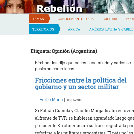
Skip
to
content
TEMAS
CONOCIMIENTO LIBRE
CULTURA
ECO
TERRITORIOS
ÁFRICA
AMÉRICA LATINA Y CARIBE
Etiqueta: Opinión (Argentina)
Kirchner les dijo que no les tiene miedo y varios se
pusieron como locos
Fricciones entre la política del
gobierno y un sector militar
Emilio Marin
|
05/06/2006
Si Fabián Gianola y Claudio Morgado aún estuvie
al frente de TVR, se hubieran agrandado luego que
presidente Kirchner usara su frase registrada pa
referirse a los militares procesistas. El país no les