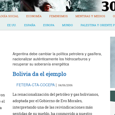
LOGÍA SOCIAL
ECONOMÍA
FEMINISMOS
MENTIRAS Y MEDIOS
O
EE.UU.
ESPAÑA
EUROPA
MUNDO
PALESTINA Y ORIENTE 
Argentina debe cambiar la política petrolera y gasífera,
nacionalizar auténticamente los hidrocarburos y
recuperar su soberanía energética
Bolivia da el ejemplo
FETERA-CTA-COCEPA
|
04/06/2006
La renacionalización del petróleo y gas bolivianos,
ron
adoptada por el Gobierno de Evo Morales,
 el
interpretando una de las reivindicaciones más
ra
sentidas de su pueblo, ha conmovido a nuestro