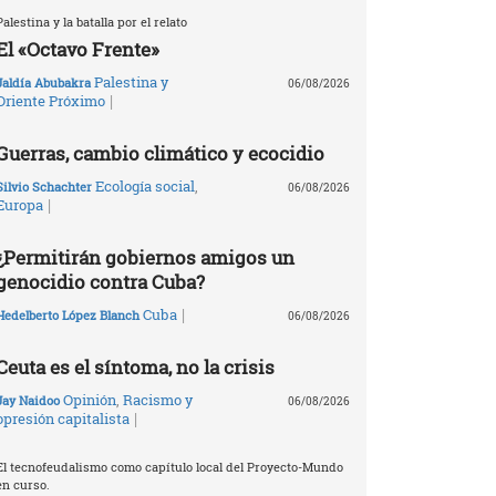
Palestina y la batalla por el relato
El «Octavo Frente»
Palestina y
Jaldía Abubakra
06/08/2026
|
Oriente Próximo
Guerras, cambio climático y ecocidio
Ecología social
,
Silvio Schachter
06/08/2026
|
Europa
¿Permitirán gobiernos amigos un
genocidio contra Cuba?
|
Cuba
Hedelberto López Blanch
06/08/2026
Ceuta es el síntoma, no la crisis
Opinión
,
Racismo y
Jay Naidoo
06/08/2026
|
opresión capitalista
El tecnofeudalismo como capítulo local del Proyecto-Mundo
en curso.