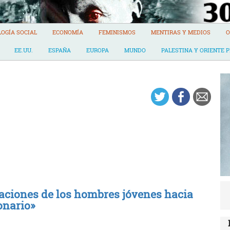
LOGÍA SOCIAL
ECONOMÍA
FEMINISMOS
MENTIRAS Y MEDIOS
O
EE.UU.
ESPAÑA
EUROPA
MUNDO
PALESTINA Y ORIENTE 
raciones de los hombres jóvenes hacia
onario»