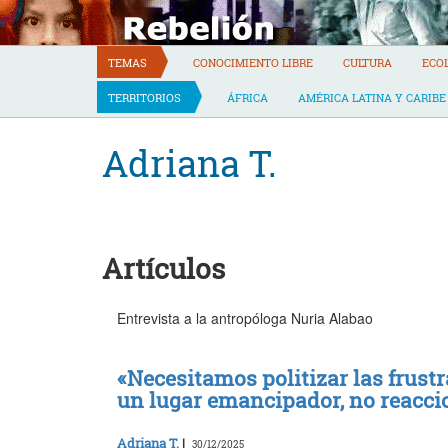
Skip
to
content
TEMAS
CONOCIMIENTO LIBRE
CULTURA
ECO
TERRITORIOS
ÁFRICA
AMÉRICA LATINA Y CARIBE
Adriana T.
Artículos
Entrevista a la antropóloga Nuria Alabao
«Necesitamos politizar las frust
un lugar emancipador, no reacci
Adriana T.
|
30/12/2025