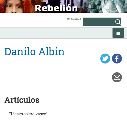
Skip
to
content
Avanzada
Danilo Albin
Artículos
El "estercolero vasco"