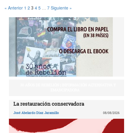
« Anterior
1
2
4
5
7
Siguiente »
3
…
30 AÑOS DE REBELIÓN | INFORMACIÓN ALTERNATIVA Y
EMANCIPADORA
La restauración conservadora
José Abelardo Diaz Jaramillo
08/08/2026