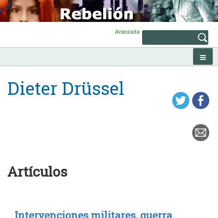
Skip
to
content
Avanzada
Dieter Drüssel
Artículos
Intervenciones militares, guerra