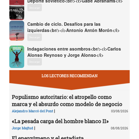
Deporte soviético<br/><i>Gabe Abrahams</i>
Descargar
Cambio de ciclo. Desafíos para las
izquierdas<br/><i>Antonio Antón Morón</i>
Descargar
Indagaciones entre asombros<br/><i>Carlos
Alonso Reynoso y Jorge Alonso</i>
Descargar
LOS LECTORES RECOMIENDAN
Populismo autoritario: el atropello como
marca y el absurdo como modelo de negocio
|
Alejandro Marcó del Pont
03/08/2026
«La pesada carga del hombre blanco II»
|
Jorge Majfud
08/08/2026
El energúmeno y el estadista