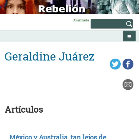
Skip
to
content
Avanzada
Geraldine Juárez
Artículos
México y Australia, tan lejos de