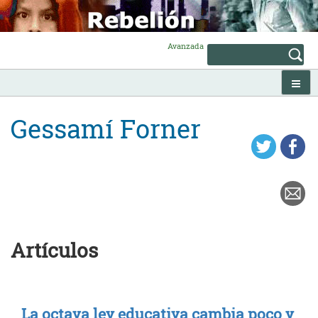
Skip
to
content
Avanzada
Gessamí Forner
Artículos
La octava ley educativa cambia poco y