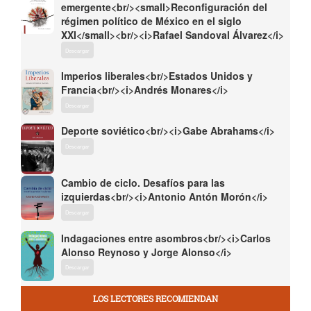
emergente<br/><small>Reconfiguración del
régimen político de México en el siglo
XXI</small><br/><i>Rafael Sandoval Álvarez</i>
Descargar
Imperios liberales<br/>Estados Unidos y
Francia<br/><i>Andrés Monares</i>
Descargar
Deporte soviético<br/><i>Gabe Abrahams</i>
Descargar
Cambio de ciclo. Desafíos para las
izquierdas<br/><i>Antonio Antón Morón</i>
Descargar
Indagaciones entre asombros<br/><i>Carlos
Alonso Reynoso y Jorge Alonso</i>
Descargar
LOS LECTORES RECOMIENDAN