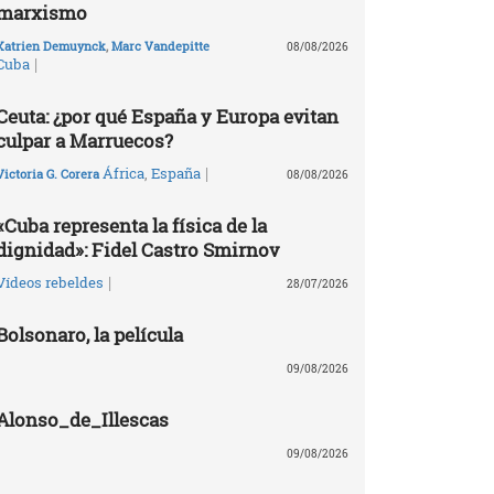
marxismo
Katrien Demuynck
,
Marc Vandepitte
08/08/2026
|
Cuba
Ceuta: ¿por qué España y Europa evitan
culpar a Marruecos?
|
África
,
España
Victoria G. Corera
08/08/2026
«Cuba representa la física de la
dignidad»: Fidel Castro Smirnov
|
Vídeos rebeldes
28/07/2026
Bolsonaro, la película
09/08/2026
Alonso_de_Illescas
09/08/2026