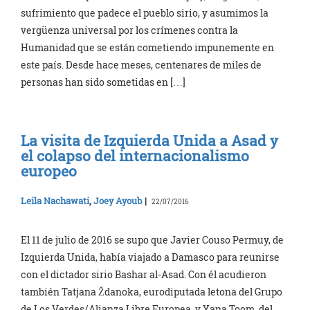
sufrimiento que padece el pueblo sirio, y asumimos la
vergüenza universal por los crímenes contra la
Humanidad que se están cometiendo impunemente en
este país. Desde hace meses, centenares de miles de
personas han sido sometidas en […]
La visita de Izquierda Unida a Asad y
el colapso del internacionalismo
europeo
Leila Nachawati
,
Joey Ayoub
|
22/07/2016
El 11 de julio de 2016 se supo que Javier Couso Permuy, de
Izquierda Unida, había viajado a Damasco para reunirse
con el dictador sirio Bashar al-Asad. Con él acudieron
también Tatjana Ždanoka, eurodiputada letona del Grupo
de Los Verdes/Alianza Libre Europea, y Yana Toom, del