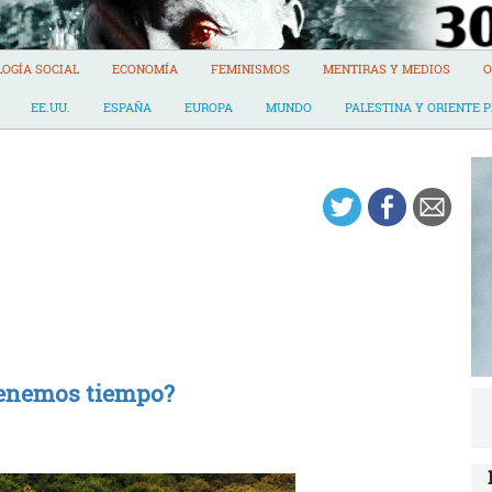
LOGÍA SOCIAL
ECONOMÍA
FEMINISMOS
MENTIRAS Y MEDIOS
O
EE.UU.
ESPAÑA
EUROPA
MUNDO
PALESTINA Y ORIENTE 
tenemos tiempo?