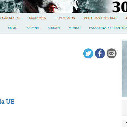
LOGÍA SOCIAL
ECONOMÍA
FEMINISMOS
MENTIRAS Y MEDIOS
O
EE.UU.
ESPAÑA
EUROPA
MUNDO
PALESTINA Y ORIENTE 
la UE