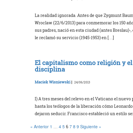
La realidad ignorada. Antes de que Zygmunt Bau
Wroclaw (22/6/2013) para conmemorar los 150 año
sus padres, nació en esta ciudad (antes Breslau)-,
le reclamó su servicio (1945-1953) en […]
El capitalismo como religión y 
disciplina
Maciek Wisniewski
|
24/06/2013
I) A tres meses del relevo en el Vaticano el nuevo 
hasta los teólogos de la liberación cómo Leonardo
dejaron seducir. Francisco estableció un estilo se
« Anterior
1
4
5
7
8
9
Siguiente »
…
6