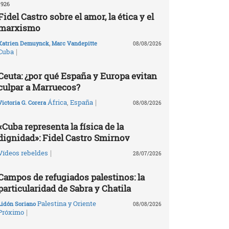
1926
Fidel Castro sobre el amor, la ética y el
marxismo
Katrien Demuynck
,
Marc Vandepitte
08/08/2026
|
Cuba
Ceuta: ¿por qué España y Europa evitan
culpar a Marruecos?
|
África
,
España
Victoria G. Corera
08/08/2026
«Cuba representa la física de la
dignidad»: Fidel Castro Smirnov
|
Vídeos rebeldes
28/07/2026
Campos de refugiados palestinos: la
particularidad de Sabra y Chatila
Palestina y Oriente
Lidón Soriano
08/08/2026
|
Próximo