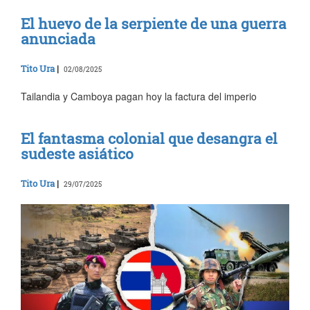
El huevo de la serpiente de una guerra
anunciada
Tito Ura
|
02/08/2025
Tailandia y Camboya pagan hoy la factura del imperio
El fantasma colonial que desangra el
sudeste asiático
Tito Ura
|
29/07/2025