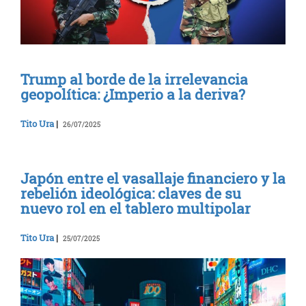
Trump al borde de la irrelevancia
geopolítica: ¿Imperio a la deriva?
Tito Ura
|
26/07/2025
Japón entre el vasallaje financiero y la
rebelión ideológica: claves de su
nuevo rol en el tablero multipolar
Tito Ura
|
25/07/2025