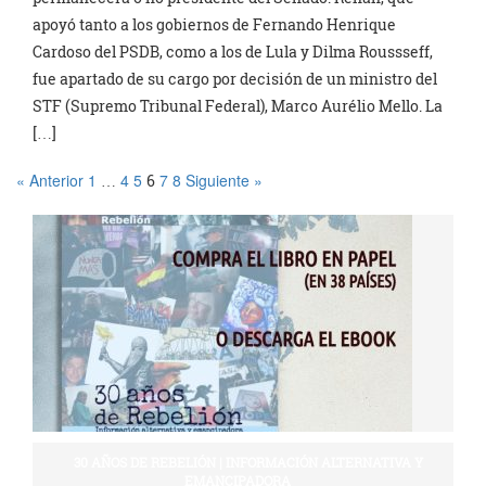
apoyó tanto a los gobiernos de Fernando Henrique
Cardoso del PSDB, como a los de Lula y Dilma Roussseff,
fue apartado de su cargo por decisión de un ministro del
STF (Supremo Tribunal Federal), Marco Aurélio Mello. La
[…]
« Anterior
1
4
5
7
8
Siguiente »
…
6
30 AÑOS DE REBELIÓN | INFORMACIÓN ALTERNATIVA Y
EMANCIPADORA