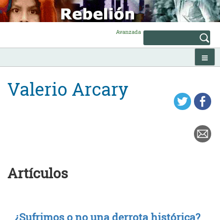
Skip
to
content
Avanzada
Valerio Arcary
Artículos
¿Sufrimos o no una derrota histórica?