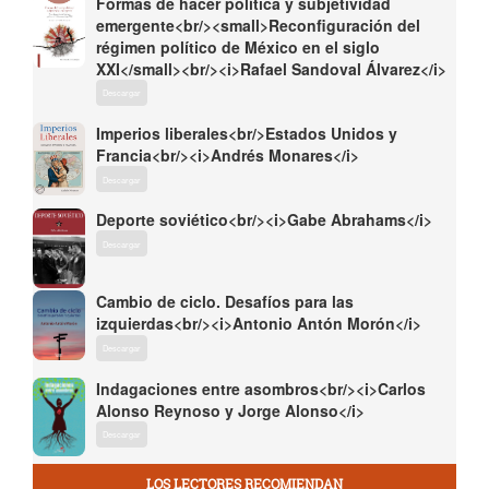
Formas de hacer política y subjetividad
emergente<br/><small>Reconfiguración del
régimen político de México en el siglo
XXI</small><br/><i>Rafael Sandoval Álvarez</i>
Descargar
Imperios liberales<br/>Estados Unidos y
Francia<br/><i>Andrés Monares</i>
Descargar
Deporte soviético<br/><i>Gabe Abrahams</i>
Descargar
Cambio de ciclo. Desafíos para las
izquierdas<br/><i>Antonio Antón Morón</i>
Descargar
Indagaciones entre asombros<br/><i>Carlos
Alonso Reynoso y Jorge Alonso</i>
Descargar
LOS LECTORES RECOMIENDAN