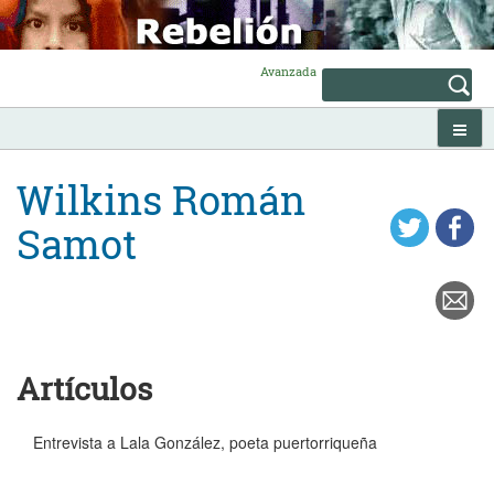
Skip
to
content
Avanzada
Wilkins Román
Samot
Artículos
Entrevista a Lala González, poeta puertorriqueña