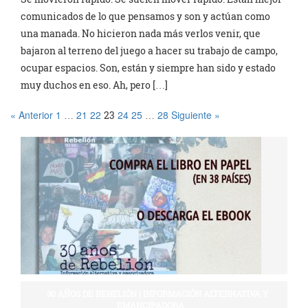
comunicados de lo que pensamos y son y actúan como
una manada. No hicieron nada más verlos venir, que
bajaron al terreno del juego a hacer su trabajo de campo,
ocupar espacios. Son, están y siempre han sido y estado
muy duchos en eso. Ah, pero […]
« Anterior
1
21
22
24
25
28
Siguiente »
…
23
…
30 AÑOS DE REBELIÓN | INFORMACIÓN ALTERNATIVA Y
EMANCIPADORA