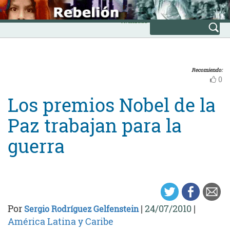
Skip
INICIO
to
Avanzada
content
Recomiendo:
0
Los premios Nobel de la
Paz trabajan para la
guerra
Por
|
24/07/2010
|
Sergio Rodríguez Gelfenstein
América Latina y Caribe