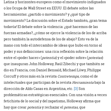
Latina y horizontes europeos como el movimiento indignados
o los Ocupa de Wall Street en EEUU. El debate sobre las
herramientas: ¿partido o movimiento? y ¿qué tipo de
movimiento? La discusión sobre el Estado también, ¡gran tema
todavía! El debate sobre la violencia: ¿qué hacemos de las
fuerzas armadas?, ¿cómo se ejerce la violencia de los de arriba
pero también la autodefensa de los de abajo? Esto va de la
mano con todo el intercambio de ideas que hubo en torno al
poder y sus definiciones: una rica reflexión sobre la relación
entre el «poder hacer» (
potentia
) y el «poder sobre» (
potestas
)
que inauguran John Holloway, Raúl Zibechi y que también se
dio en Francia, con Daniel Bensaïd, Michael Löwy, Philippe
Corcuff y otros más en la revista
Contretemps
, como el de
intelectuales que participan de la revista
Herramienta
bajo la
dirección de Aldo Casas en Argentina, etc.
[3]
Son
problemáticas estratégicas esenciales. Con una visión a veces
fetichista de lo social y del zapatismo, Holloway afirma que
hay que crear
potentia
y rechazar el
potestas,
que