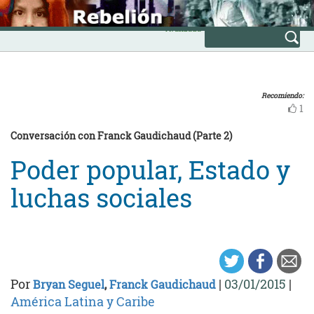
Skip
INICIO
to
Avanzada
content
Recomiendo:
1
Conversación con Franck Gaudichaud (Parte 2)
Poder popular, Estado y
luchas sociales
Por
|
03/01/2015
|
Bryan Seguel
,
Franck Gaudichaud
América Latina y Caribe