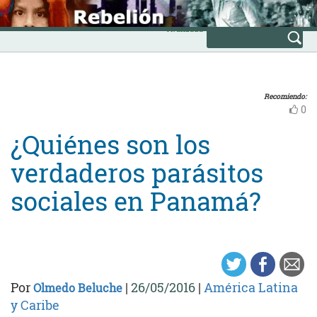
Skip
INICIO
to
Avanzada
content
Recomiendo:
0
¿Quiénes son los
verdaderos parásitos
sociales en Panamá?
Por
|
26/05/2016
|
América Latina
Olmedo Beluche
y Caribe