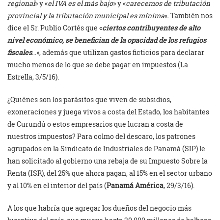
regional
» y «
el IVA es el más bajo
» y «
carecemos de tributación
provincial y la tributación municipal es mínima
«. También nos
dice el Sr. Publio Cortés que «
ciertos contribuyentes de alto
nivel económico, se benefician de la opacidad de los refugios
fiscales
…», además que utilizan gastos ficticios para declarar
mucho menos de lo que se debe pagar en impuestos (La
Estrella, 3/5/16).
¿Quiénes son los parásitos que viven de subsidios,
exoneraciones y juega vivos a costa del Estado, los habitantes
de Curundú o estos empresarios que lucran a costa de
nuestros impuestos? Para colmo del descaro, los patrones
agrupados en la Sindicato de Industriales de Panamá (SIP) le
han solicitado al gobierno una rebaja de su Impuesto Sobre la
Renta (ISR), del 25% que ahora pagan, al 15% en el sector urbano
y al 10% en el interior del país (
Panamá América
, 29/3/16).
A los que habría que agregar los dueños del negocio más