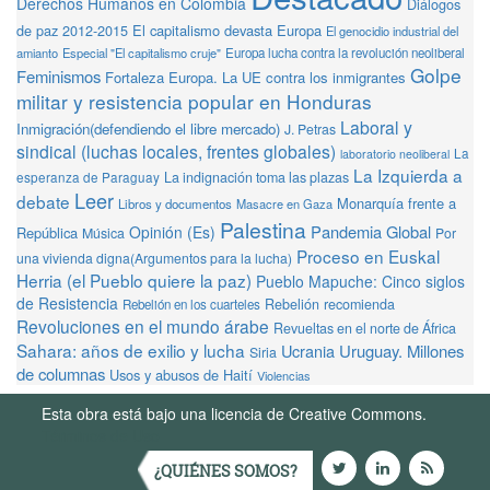
Derechos Humanos en Colombia
Diálogos
de paz 2012-2015
El capitalismo devasta Europa
El genocidio industrial del
amianto
Especial "El capitalismo cruje"
Europa lucha contra la revolución neoliberal
Golpe
Feminismos
Fortaleza Europa. La UE contra los inmigrantes
militar y resistencia popular en Honduras
Laboral y
Inmigración(defendiendo el libre mercado)
J. Petras
sindical (luchas locales, frentes globales)
La
laboratorio neoliberal
La Izquierda a
La indignación toma las plazas
esperanza de Paraguay
Leer
debate
Monarquía frente a
Libros y documentos
Masacre en Gaza
Palestina
Pandemia Global
Opinión (Es)
República
Música
Por
Proceso en Euskal
una vivienda digna(Argumentos para la lucha)
Herria (el Pueblo quiere la paz)
Pueblo Mapuche: Cinco siglos
de Resistencia
Rebelión recomienda
Rebelión en los cuarteles
Revoluciones en el mundo árabe
Revueltas en el norte de África
Sahara: años de exilio y lucha
Ucrania
Uruguay. Millones
Siria
de columnas
Usos y abusos de Haití
Violencias
Esta obra está bajo una licencia de Creative Commons.
Términos de Uso
¿QUIÉNES SOMOS?