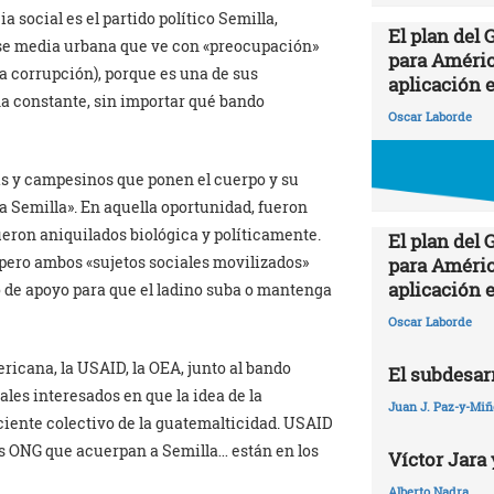
a social es el partido político Semilla,
El plan del
ase media urbana que ve con «preocupación»
para Améric
la corrupción), porque es una de sus
aplicación 
na constante, sin importar qué bando
Oscar Laborde
as y campesinos que ponen el cuerpo y su
 Semilla». En aquella oportunidad, fueron
eron aniquilados biológica y políticamente.
El plan del
 pero ambos «sujetos sociales movilizados»
para Améric
aplicación 
o de apoyo para que el ladino suba o mantenga
Oscar Laborde
ricana, la USAID, la OEA, junto al bando
El subdesarr
les interesados en que la idea de la
Juan J. Paz-y-Mi
ciente colectivo de la guatemalticidad. USAID
as ONG que acuerpan a Semilla… están en los
Víctor Jara 
Alberto Nadra