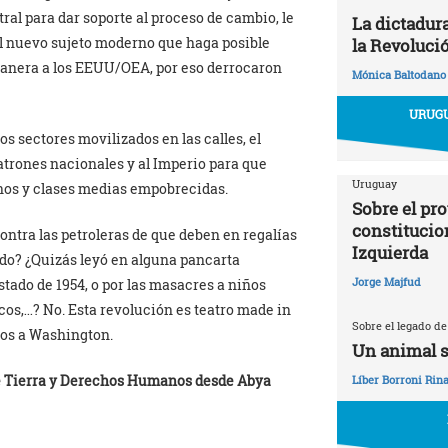
ral para dar soporte al proceso de cambio, le
La dictadur
al nuevo sujeto moderno que haga posible
la Revoluci
manera a los EEUU/OEA, por eso derrocaron
Mónica Baltodano
URUGU
s sectores movilizados en las calles, el
patrones nacionales y al Imperio para que
Uruguay
nos y clases medias empobrecidas.
Sobre el pr
constitucio
ontra las petroleras de que deben en regalías
Izquierda
ado? ¿Quizás leyó en alguna pancarta
Jorge Majfud
tado de 1954, o por las masacres a niños
ecos,…? No. Esta revolución es teatro made in
Sobre el legado de
tos a Washington.
Un animal s
re Tierra y Derechos Humanos desde Abya
Líber Borroni Rina