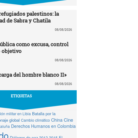
efugiados palestinos: la
ad de Sabra y Chatila
08/08/2026
ública como excusa, control
 objetivo
08/08/2026
carga del hombre blanco II»
08/08/2026
ETIQUETAS
Batalla por la
ón militar en Libia
Cine
China
naje global
Cambio climático
Derechos Humanos en Colombia
taluña
do
Diálogos de paz 2012-2015
El