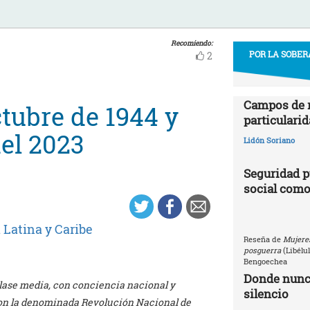
Recomiendo:
POR LA SOBER
2
Campos de r
tubre de 1944 y
particularid
el 2023
Lidón Soriano
Seguridad p
social como
Latina y Caribe
Reseña de
Mujeres
posguerra
(Libélu
Bengoechea
Donde nunca
 clase media, con conciencia nacional y
silencio
ron la denominada Revolución Nacional de