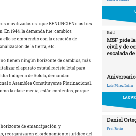
res movilizados es: «que RENUNCIEN» los tres
n. En 1944, la demanda fue: cambios
Haití
a ello se emprendió con la creación de
MSF pide la
civil y de c
nalización de la tierra, etc.
escalada de
os no tienen ningún horizonte de cambios, más
alizar el aparato estatal racista letal para
caldía Indígena de Sololá, demandan
Aniversario
onal o Asamblea Constituyente Plurinacional.
Lois Pérez Leira
 como la clase media, están contentos, porque
LAS VE
Daniel Orte
su horizonte de emancipación y
Frei Betto
o, reorganizaron el ordenamiento jurídico del