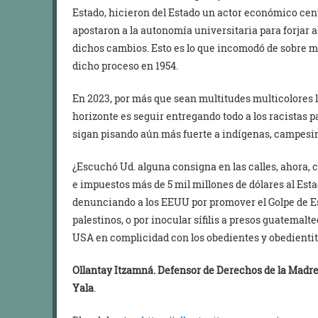
Estado, hicieron del Estado un actor económico cent
apostaron a la autonomía universitaria para forjar 
dichos cambios. Esto es lo que incomodó de sobre 
dicho proceso en 1954.
En 2023, por más que sean multitudes multicolores lo
horizonte es seguir entregando todo a los racistas 
sigan pisando aún más fuerte a indígenas, campesi
¿Escuchó Ud. alguna consigna en las calles, ahora, c
e impuestos más de 5 mil millones de dólares al Est
denunciando a los EEUU por promover el Golpe de Es
palestinos, o por inocular sífilis a presos guatemalt
USA en complicidad con los obedientes y obedienti
Ollantay Itzamná. Defensor de Derechos de la Mad
Yala
.