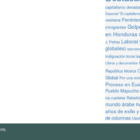
capitalismo devast
Especial "El capitalism
Feminis
neoliberal
Golpe
inmigrantes
en Honduras
Laboral 
J. Petras
globales)
laborator
indignación toma la
Libros y documentos
O
República
Música
Global
Por una viv
Proceso en Eusk
Pueblo Mapuche: 
Rebeli
los cuarteles
mundo árabe
Re
años de exilio y
de columnas
Usos
ons.
Términos de Uso