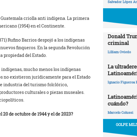
Salvador López Ar
a Guatemala criolla anti indígena. La primera
ricano (1954) en el Continente.
Donald Trum
71) Rufino Barrios despojó a los indígenas
criminal
s nuevos finqueros. En la segunda Revolución
Lilliam Oviedo
 a propiedad del Estado.
La ultrader
ra indígenas, mucho menos los indígenas
Latinoamér
s no existieron jurídicamente para el Estado
Ignacio Figueroa 
e industria del turismo folclórico,
roductores culturales o piezas museales.
Latinoaméric
iopolíticos.
cuándo?
Marcelo Colussi
l 20 de octubre de 1944 y el de 2023?
GOLPE MIL