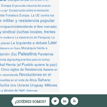
a Europa
El genocidio industrial del amianto
o cruje"
Europa lucha contra la revolución
mos
Fortaleza Europa. La UE contra los
 militar y resistencia popular
Inmigración(defendiendo el libre mercado)
y sindical (luchas locales, frentes
La
La esperanza de Paraguay
io neoliberal
Leer
La Izquierda a debate
s plazas
Monarquía frente a
Masacre en Gaza
Palestina
Pandemia
pinión (Es)
ienda digna(Argumentos para la lucha)
al Herria (el Pueblo quiere la paz)
Cinco siglos de Resistencia
Rebelión en
Revoluciones en el
ón recomienda
Sahara:
vueltas en el norte de África
 lucha
Ucrania
Uruguay. Millones
Siria
 y abusos de Haití
Violencias
¿QUIÉNES SOMOS?