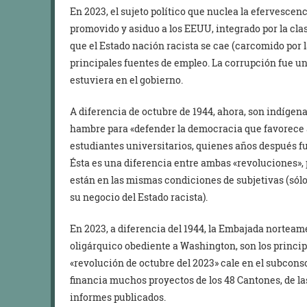
En 2023, el sujeto político que nuclea la efervescenci
promovido y asiduo a los EEUU, integrado por la cl
que el Estado nación racista se cae (carcomido por 
principales fuentes de empleo. La corrupción fue u
estuviera en el gobierno.
A diferencia de octubre de 1944, ahora, son indígen
hambre para «defender la democracia que favorece a
estudiantes universitarios, quienes años después fu
Ésta es una diferencia entre ambas «revoluciones»,
están en las mismas condiciones de subjetivas (sól
su negocio del Estado racista).
En 2023, a diferencia del 1944, la Embajada norteame
oligárquico obediente a Washington, son los principa
«revolución de octubre del 2023» cale en el subcons
financia muchos proyectos de los 48 Cantones, de l
informes publicados.