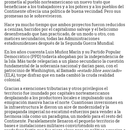
prometía al pueblo norteamericano un nuevo trato que
beneficiase a los trabajadores y a los pobres y a los pueblos del
Continente ofrecía una política de buena vecindad. Pero sus
promesas no le sobrevivieron.
Hace ya mucho tiempo que ambos proyectos fueron reducidos
a cenizas, barridos por el capitalismo salvaje y el belicismo
desenfrenado que han practicado, de un modo u otro, con
matices secundarios, todas las Administraciones
estadounidenses después de la Segunda Guerra Mundial.
En los años cuarenta Luis Muñoz Marín y su Partido Popular
Democrático (PPD) todavía abogaban por la independencia de
la Isla. Más tarde relegarían a un plano secundario la cuestión
fundamental de la soberanía nacional y darían paso, con el
patrocinio de Washington, al llamado
«estado libre asociado»
(ELA), torpe disfraz que en nada cambió la cruda realidad
colonial.
Gracias a exenciones tributarias y otros privilegios el
territorio fue inundado por capitales norteamericanos
desplazando a los productores locales e impulsando una
emigración masiva hacia el norte. Cuantiosas inversiones en
la infraestructura le dieron un aire de modernidad y la
propaganda imperial no escatimó esfuerzos para vender a la
hermosa isla como un paradigma, un modelo para el resto del
Continente. Paralelamente llenaron el pequeño territorio de
bases e instalaciones militares convirtiéndolo en un