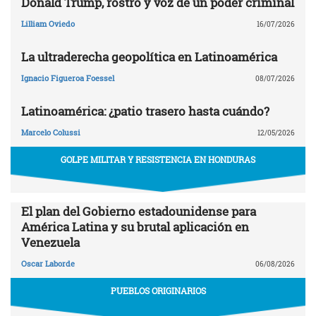
Donald Trump, rostro y voz de un poder criminal
Lilliam Oviedo
16/07/2026
La ultraderecha geopolítica en Latinoamérica
Ignacio Figueroa Foessel
08/07/2026
Latinoamérica: ¿patio trasero hasta cuándo?
Marcelo Colussi
12/05/2026
GOLPE MILITAR Y RESISTENCIA EN HONDURAS
El plan del Gobierno estadounidense para
América Latina y su brutal aplicación en
Venezuela
Oscar Laborde
06/08/2026
PUEBLOS ORIGINARIOS