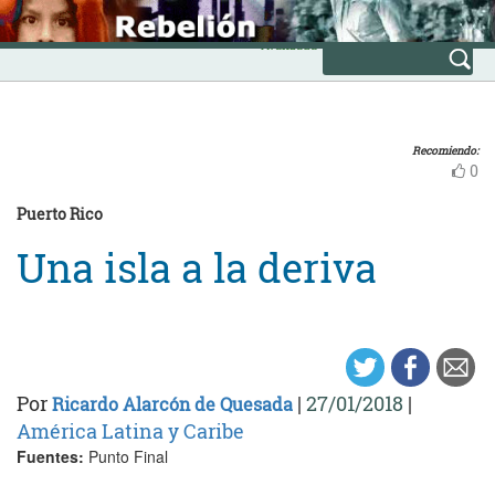
Skip
INICIO
to
Avanzada
content
Recomiendo:
0
Puerto Rico
Una isla a la deriva
Por
|
27/01/2018
|
Ricardo Alarcón de Quesada
América Latina y Caribe
Fuentes:
Punto Final