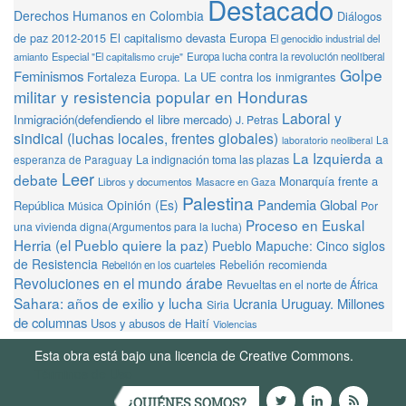
Destacado
Derechos Humanos en Colombia
Diálogos
de paz 2012-2015
El capitalismo devasta Europa
El genocidio industrial del
amianto
Especial "El capitalismo cruje"
Europa lucha contra la revolución neoliberal
Golpe
Feminismos
Fortaleza Europa. La UE contra los inmigrantes
militar y resistencia popular en Honduras
Laboral y
Inmigración(defendiendo el libre mercado)
J. Petras
sindical (luchas locales, frentes globales)
La
laboratorio neoliberal
La Izquierda a
La indignación toma las plazas
esperanza de Paraguay
Leer
debate
Monarquía frente a
Libros y documentos
Masacre en Gaza
Palestina
Pandemia Global
Opinión (Es)
República
Música
Por
Proceso en Euskal
una vivienda digna(Argumentos para la lucha)
Herria (el Pueblo quiere la paz)
Pueblo Mapuche: Cinco siglos
de Resistencia
Rebelión recomienda
Rebelión en los cuarteles
Revoluciones en el mundo árabe
Revueltas en el norte de África
Sahara: años de exilio y lucha
Ucrania
Uruguay. Millones
Siria
de columnas
Usos y abusos de Haití
Violencias
Esta obra está bajo una licencia de Creative Commons.
Términos de Uso
¿QUIÉNES SOMOS?