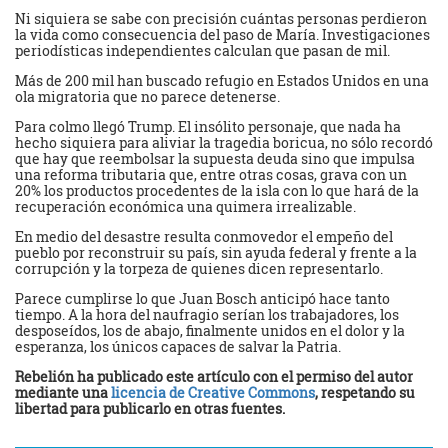
Ni siquiera se sabe con precisión cuántas personas perdieron
la vida como consecuencia del paso de María. Investigaciones
periodísticas independientes calculan que pasan de mil.
Más de 200 mil han buscado refugio en Estados Unidos en una
ola migratoria que no parece detenerse.
Para colmo llegó Trump. El insólito personaje, que nada ha
hecho siquiera para aliviar la tragedia boricua, no sólo recordó
que hay que reembolsar la supuesta deuda sino que impulsa
una reforma tributaria que, entre otras cosas, grava con un
20% los productos procedentes de la isla con lo que hará de la
recuperación económica una quimera irrealizable.
En medio del desastre resulta conmovedor el empeño del
pueblo por reconstruir su país, sin ayuda federal y frente a la
corrupción y la torpeza de quienes dicen representarlo.
Parece cumplirse lo que Juan Bosch anticipó hace tanto
tiempo. A la hora del naufragio serían los trabajadores, los
desposeídos, los de abajo, finalmente unidos en el dolor y la
esperanza, los únicos capaces de salvar la Patria.
Rebelión ha publicado este artículo con el permiso del autor
mediante una
licencia de Creative Commons
, respetando su
libertad para publicarlo en otras fuentes.