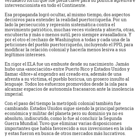
verdadero fortín que fue pieza clave para su política agresiva e
intervencionista en todo el Continente.
Esa propaganda logró ocultar, al mismo tiempo, dos aspectos
decisivos para entender la realidad puertorriqueña. Por un
lado la persecución y represión sistemática contra el
movimiento patriótico, muchas veces violenta y abierta, otras,
encubierta y más o menos sutil, pero siempre avasalladora. Y
por el otro el rechazo de Washington a todas y cada una de la
peticiones del pueblo puertorriqueño, incluyendo el PPD, para
modificar la relación colonial y hacerla menos lesiva a sus
legítimos intereses.
En rigor el ELA fue un embuste desde su nacimiento. Jamás
hubo una «asociación» entre Puerto Rico y Estados Unidos y
llamar «libre» al engendro así creado era, además de una
afrenta a su víctima, el pueblo boricua, un grosero insulto al
lenguaje. Todos los esfuerzos promovidos desde la isla para
alcanzar espacios de autonomía fracasaron ante la insolencia
imperial.
Con el paso del tiempo la metrópoli colonial también fue
cambiando. Estados Unidos sigue siendo la principal potencia
económica y militar del planeta pero su dominio ya no es
absoluto, indiscutido, como lo fue al concluir la Segunda
Guerra Mundial. Tuvo que eliminar varias disposiciones
importantes que había favorecido a sus inversiones en la isla
y estas fueron en busca de otros mercados más lucrativos.