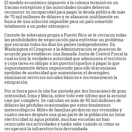
El modelo económico impuesto a la colonia terminó en un
fracaso estrepitoso y las autoridades locales debieron
reconocer su incapacidad para pagar la deuda pública de más
de 70 mil millones de dólares y se afanaron inútilmente en
busca de una solución imposible para un país sometido
totalmente a un poder extranjero.
Carente de soberanía propia a Puerto Rico se le cerraron todas
las posibilidades de negociación para enfrentar un problema
que encaran todos los días los países independientes. En
Washington el Congreso y la Administración se pusieron de
acuerdo para establecer una llamada Junta de Control Fiscal la
cual es hoy la verdadera autoridad que administra el territorio
y cuya tarea es obligar a los puertorriqueños a pagar lo que
supuestamente deben imponiendo para ello draconianas
medidas de austeridad que aumentaron el desempleo,
eliminaron servicios sociales básicos e incrementaron la
emigración.
Por si fuera poco la isla fue azotada por dos huracanes de gran
intensidad, Irma y María, sobre todo este último que la arruinó
casi por completo. Se calculan en más de 90 mil millones de
dólares las pérdidas ocasionadas por estos fenómenos
meteorológicos. Miles de familias perdieron sus viviendas y
cuatro meses después una gran parte de la población no tiene
electricidad ni agua potable, muchas escuelas no han
reiniciado sus actividades y nadie sabe cuándo ni cómo se
recuperará la infraestructura derrumbada.