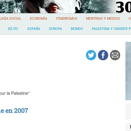
LOGÍA SOCIAL
ECONOMÍA
FEMINISMOS
MENTIRAS Y MEDIOS
O
EE.UU.
ESPAÑA
EUROPA
MUNDO
PALESTINA Y ORIENTE 
ur la Palestine"
ne en 2007