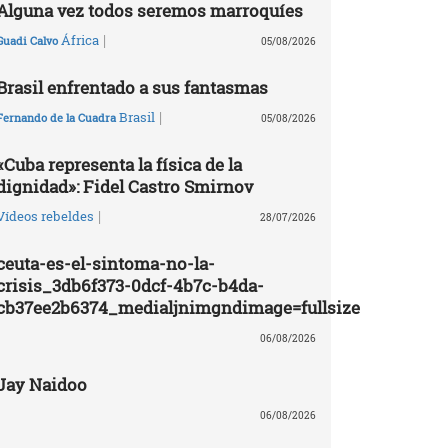
Alguna vez todos seremos marroquíes
|
África
Guadi Calvo
05/08/2026
Brasil enfrentado a sus fantasmas
|
Brasil
Fernando de la Cuadra
05/08/2026
«Cuba representa la física de la
dignidad»: Fidel Castro Smirnov
|
Vídeos rebeldes
28/07/2026
ceuta-es-el-sintoma-no-la-
crisis_3db6f373-0dcf-4b7c-b4da-
cb37ee2b6374_medialjnimgndimage=fullsize
06/08/2026
Jay Naidoo
06/08/2026