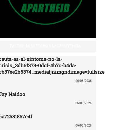
PALESTINA: DERECHO A LA RESISTENCIA
ceuta-es-el-sintoma-no-la-
crisis_3db6f373-0dcf-4b7c-b4da-
cb37ee2b6374_medialjnimgndimage=fullsize
06/08/2026
Jay Naidoo
06/08/2026
6a72581867e4f
06/08/2026