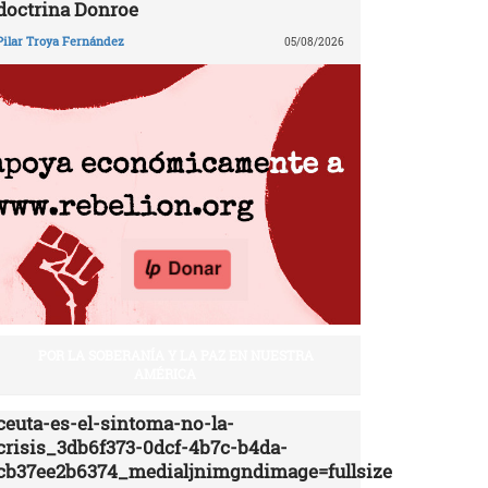
doctrina Donroe
Pilar Troya Fernández
05/08/2026
POR LA SOBERANÍA Y LA PAZ EN NUESTRA
AMÉRICA
ceuta-es-el-sintoma-no-la-
crisis_3db6f373-0dcf-4b7c-b4da-
cb37ee2b6374_medialjnimgndimage=fullsize