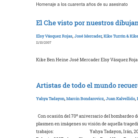
Homenaje a los cuarenta años de su asesinato
El Che visto por nuestros dibuja
Elsy Vásquez Rojas
,
José Mercader
,
Kike Turrón & Kik
11/10/2007
Kike Ben Heine José Mercader Elsy Vásquez Roja
Artistas de todo el mundo recue
Yahya Tadayon
,
Marcin Bondarovicz
,
Juan Kalvellido
,
Con ocasión del 70º aniversario del bombardeo de
plasmen en imágenes su visión de aquella tragedi
trabajos: Yahya Tadayon, I