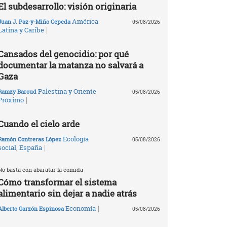
El subdesarrollo: visión originaria
América
Juan J. Paz-y-Miño Cepeda
05/08/2026
|
Latina y Caribe
Cansados del genocidio: por qué
documentar la matanza no salvará a
Gaza
Palestina y Oriente
Ramzy Baroud
05/08/2026
|
Próximo
Cuando el cielo arde
Ecología
Ramón Contreras López
05/08/2026
|
social
,
España
No basta con abaratar la comida
Cómo transformar el sistema
alimentario sin dejar a nadie atrás
|
Economía
Alberto Garzón Espinosa
05/08/2026