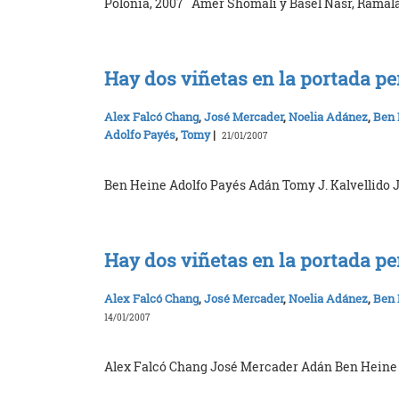
Polonia, 2007 Amer Shomali y Basel Nasr, Ramalá
Hay dos viñetas en la portada p
Alex Falcó Chang
,
José Mercader
,
Noelia Adánez
,
Ben 
Adolfo Payés
,
Tomy
|
21/01/2007
Ben Heine Adolfo Payés Adán Tomy J. Kalvellido 
Hay dos viñetas en la portada 
Alex Falcó Chang
,
José Mercader
,
Noelia Adánez
,
Ben 
14/01/2007
Alex Falcó Chang José Mercader Adán Ben Heine 