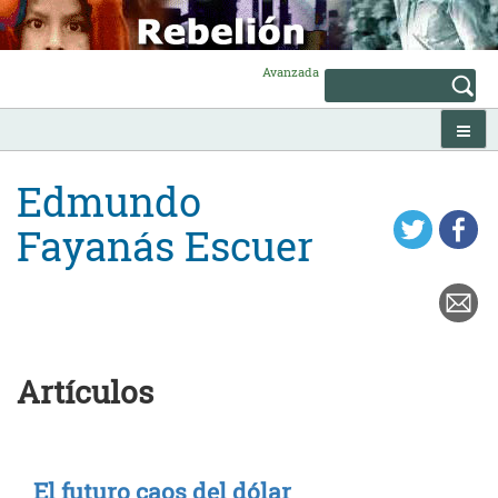
Skip
to
content
Avanzada
Edmundo
Fayanás Escuer
Artículos
El futuro caos del dólar