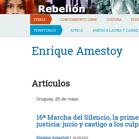
Skip
to
content
TEMAS
CONOCIMIENTO LIBRE
CULTURA
ECO
TERRITORIOS
ÁFRICA
AMÉRICA LATINA Y CARIBE
Enrique Amestoy
Artículos
Uruguay, 20 de mayo
16ª Marcha del Silencio, la prim
justicia: jucio y castigo a los cul
Enrique Amestoy
|
18/05/2011