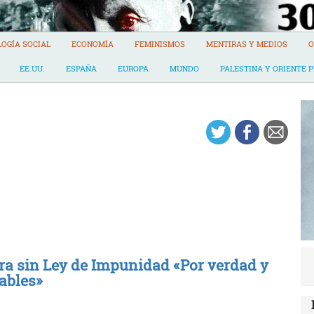
LOGÍA SOCIAL
ECONOMÍA
FEMINISMOS
MENTIRAS Y MEDIOS
O
EE.UU.
ESPAÑA
EUROPA
MUNDO
PALESTINA Y ORIENTE 
era sin Ley de Impunidad «Por verdad y
pables»