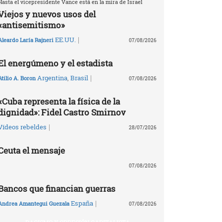
Hasta el vicepresidente Vance está en la mira de Israel
Viejos y nuevos usos del
«antisemitismo»
|
EE.UU.
Aleardo Laría Rajneri
07/08/2026
El energúmeno y el estadista
|
Argentina
,
Brasil
Atilio A. Boron
07/08/2026
«Cuba representa la física de la
dignidad»: Fidel Castro Smirnov
|
Vídeos rebeldes
28/07/2026
Ceuta el mensaje
07/08/2026
Bancos que financian guerras
|
España
Andrea Amantegui Guezala
07/08/2026