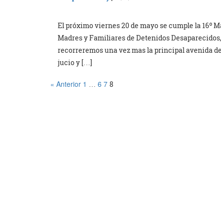
El próximo viernes 20 de mayo se cumple la 16º M
Madres y Familiares de Detenidos Desaparecidos, 
recorreremos una vez mas la principal avenida de
jucio y […]
« Anterior
1
6
7
…
8