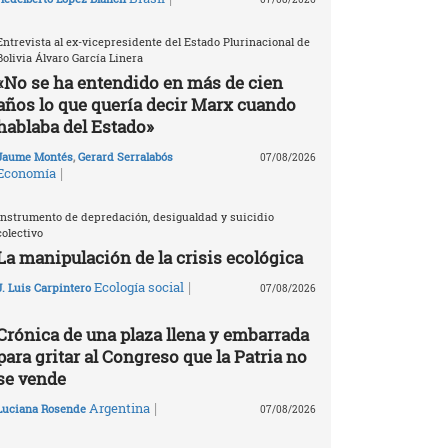
Entrevista al ex-vicepresidente del Estado Plurinacional de
Bolivia Álvaro García Linera
«No se ha entendido en más de cien
años lo que quería decir Marx cuando
hablaba del Estado»
Jaume Montés
,
Gerard Serralabós
07/08/2026
|
Economía
Instrumento de depredación, desigualdad y suicidio
colectivo
La manipulación de la crisis ecológica
|
Ecología social
J. Luis Carpintero
07/08/2026
Crónica de una plaza llena y embarrada
para gritar al Congreso que la Patria no
se vende
|
Argentina
Luciana Rosende
07/08/2026