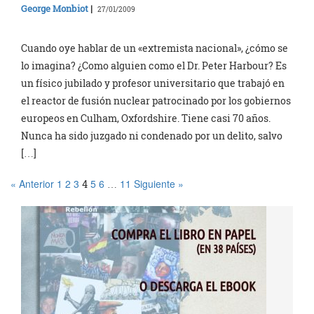
George Monbiot
|
27/01/2009
Cuando oye hablar de un «extremista nacional», ¿cómo se
lo imagina? ¿Como alguien como el Dr. Peter Harbour? Es
un físico jubilado y profesor universitario que trabajó en
el reactor de fusión nuclear patrocinado por los gobiernos
europeos en Culham, Oxfordshire. Tiene casi 70 años.
Nunca ha sido juzgado ni condenado por un delito, salvo
[…]
« Anterior
1
2
3
5
6
11
Siguiente »
4
…