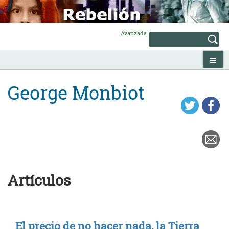
Skip
to
content
Avanzada
George Monbiot
Artículos
El precio de no hacer nada, la Tierra