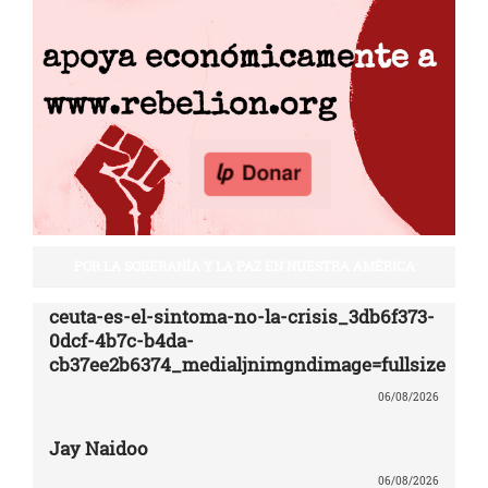
POR LA SOBERANÍA Y LA PAZ EN NUESTRA AMÉRICA
ceuta-es-el-sintoma-no-la-crisis_3db6f373-
0dcf-4b7c-b4da-
cb37ee2b6374_medialjnimgndimage=fullsize
06/08/2026
Jay Naidoo
06/08/2026