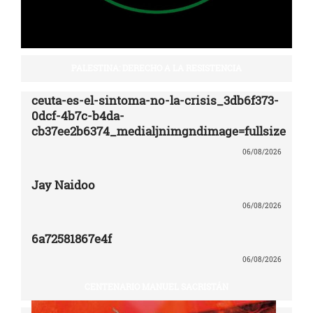
PALESTINA: DERECHO A LA RESISTENCIA
ceuta-es-el-sintoma-no-la-crisis_3db6f373-
0dcf-4b7c-b4da-
cb37ee2b6374_medialjnimgndimage=fullsize
06/08/2026
Jay Naidoo
06/08/2026
6a72581867e4f
06/08/2026
CENTENARIO MANUEL SACRISTÁN