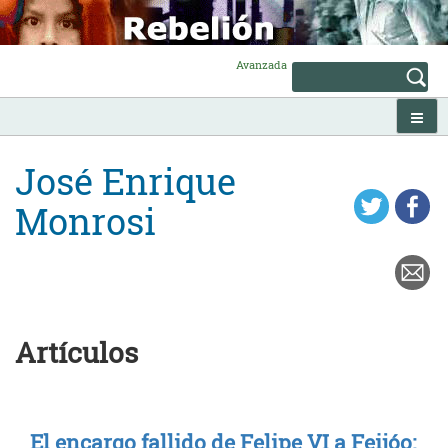
Skip
to
content
Avanzada
José Enrique
Monrosi
Artículos
El encargo fallido de Felipe VI a Feijóo: