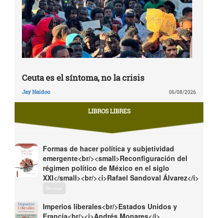
Ceuta es el síntoma, no la crisis
Jay Naidoo
06/08/2026
LIBROS LIBRES
Formas de hacer política y subjetividad
emergente<br/><small>Reconfiguración del
régimen político de México en el siglo
XXI</small><br/><i>Rafael Sandoval Álvarez</i>
Descargar
Imperios liberales<br/>Estados Unidos y
Francia<br/><i>Andrés Monares</i>