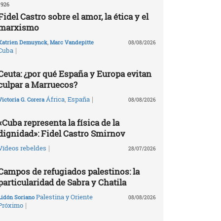
1926
Fidel Castro sobre el amor, la ética y el
marxismo
Katrien Demuynck
,
Marc Vandepitte
08/08/2026
|
Cuba
Ceuta: ¿por qué España y Europa evitan
culpar a Marruecos?
|
África
,
España
Victoria G. Corera
08/08/2026
«Cuba representa la física de la
dignidad»: Fidel Castro Smirnov
|
Vídeos rebeldes
28/07/2026
Campos de refugiados palestinos: la
particularidad de Sabra y Chatila
Palestina y Oriente
Lidón Soriano
08/08/2026
|
Próximo