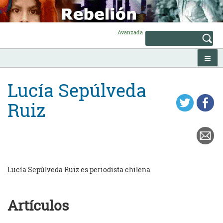
Skip
to
content
Avanzada
Lucía Sepúlveda
Ruiz
Lucía Sepúlveda Ruiz es periodista chilena
Artículos