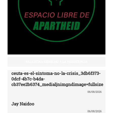
PALESTINA: DERECHO A LA RESISTENCIA
ceuta-es-el-sintoma-no-la-crisis_3db6f373-
0dcf-4b7c-b4da-
cb37ee2b6374_medialjnimgndimage=fullsize
06/08/2026
Jay Naidoo
06/08/2026