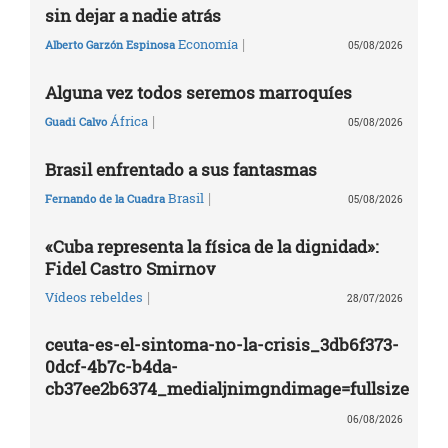
sin dejar a nadie atrás
|
Economía
Alberto Garzón Espinosa
05/08/2026
Alguna vez todos seremos marroquíes
|
África
Guadi Calvo
05/08/2026
Brasil enfrentado a sus fantasmas
|
Brasil
Fernando de la Cuadra
05/08/2026
«Cuba representa la física de la dignidad»:
Fidel Castro Smirnov
|
Vídeos rebeldes
28/07/2026
ceuta-es-el-sintoma-no-la-crisis_3db6f373-
0dcf-4b7c-b4da-
cb37ee2b6374_medialjnimgndimage=fullsize
06/08/2026