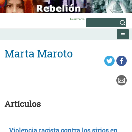
Skip
to
content
Avanzada
Marta Maroto
Artículos
Violencia racista contra los sirios en