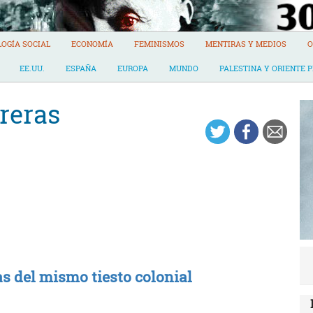
LOGÍA SOCIAL
ECONOMÍA
FEMINISMOS
MENTIRAS Y MEDIOS
O
EE.UU.
ESPAÑA
EUROPA
MUNDO
PALESTINA Y ORIENTE 
reras
as del mismo tiesto colonial