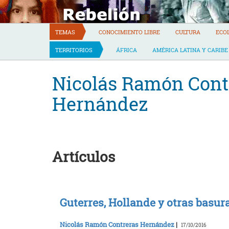
Skip
to
content
TEMAS
CONOCIMIENTO LIBRE
CULTURA
ECO
TERRITORIOS
ÁFRICA
AMÉRICA LATINA Y CARIBE
Nicolás Ramón Cont
Hernández
Artículos
Guterres, Hollande y otras basur
Nicolás Ramón Contreras Hernández
|
17/10/2016