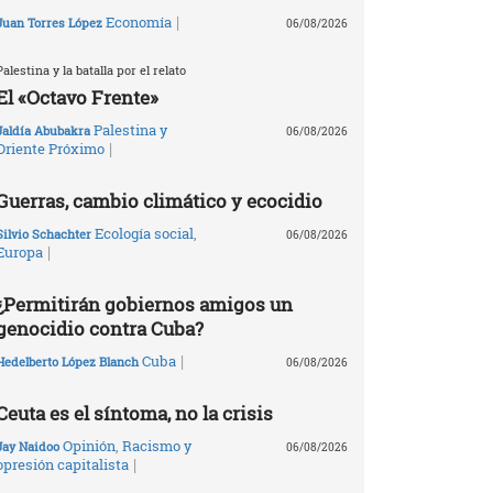
|
Economía
Juan Torres López
06/08/2026
Palestina y la batalla por el relato
El «Octavo Frente»
Palestina y
Jaldía Abubakra
06/08/2026
|
Oriente Próximo
Guerras, cambio climático y ecocidio
Ecología social
,
Silvio Schachter
06/08/2026
|
Europa
¿Permitirán gobiernos amigos un
genocidio contra Cuba?
|
Cuba
Hedelberto López Blanch
06/08/2026
Ceuta es el síntoma, no la crisis
Opinión
,
Racismo y
Jay Naidoo
06/08/2026
|
opresión capitalista