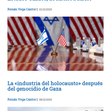
Renán Vega Cantor
|
22/11/2025
La «industria del holocausto» después
del genocidio de Gaza
Renán Vega Cantor
|
08/11/2025