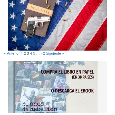
« Anterior
1
2
4
5
42
Siguiente »
3
…