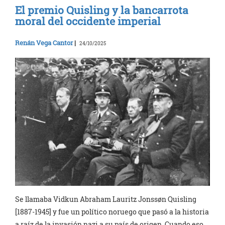
El premio Quisling y la bancarrota
moral del occidente imperial
Renán Vega Cantor
|
24/10/2025
Se llamaba Vidkun Abraham Lauritz Jonssøn Quisling
[1887-1945] y fue un político noruego que pasó a la historia
a raíz de la invasión nazi a su país de origen. Cuando eso